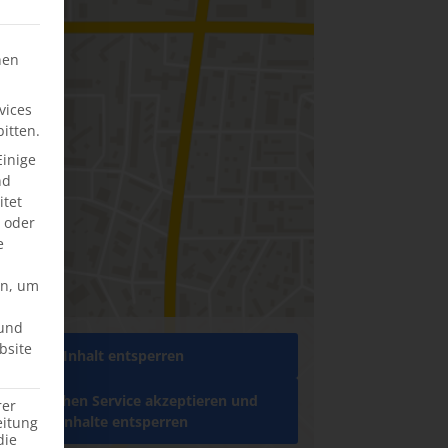
hen
vices
itten.
Einige
nd
tet
e oder
e
en, um
rund
bsite
Inhalt entsperren
rforderlichen Service akzeptieren und
rer
Inhalte entsperren
eitung
die
Besichtigen: