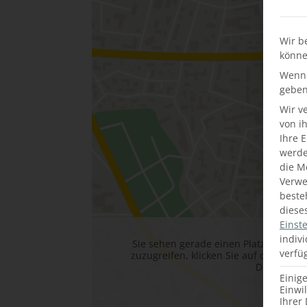
Wir b
könne
Wenn 
geben
Wir v
von i
Ihre 
werden
die M
Verwe
beste
diese
Einst
indiv
Sie sehen gerade einen Platzhalterin
verfü
zuzugreifen, klicken Sie auf die Schal
Drittanbie
Einig
Me
Einwi
Ihrer 