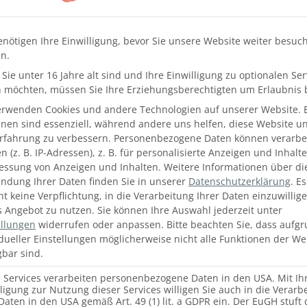
enötigen Ihre Einwilligung, bevor Sie unsere Website weiter besuc
n.
Sie unter 16 Jahre alt sind und Ihre Einwilligung zu optionalen Ser
 möchten, müssen Sie Ihre Erziehungsberechtigten um Erlaubnis b
erwenden Cookies und andere Technologien auf unserer Website. 
hnen sind essenziell, während andere uns helfen, diese Website u
Erfahrung zu verbessern.
Personenbezogene Daten können verarbei
 (z. B. IP-Adressen), z. B. für personalisierte Anzeigen und Inhalt
essung von Anzeigen und Inhalten.
Weitere Informationen über di
ndung Ihrer Daten finden Sie in unserer
Datenschutzerklärung
.
Es
ht keine Verpflichtung, in die Verarbeitung Ihrer Daten einzuwillig
s Angebot zu nutzen.
Sie können Ihre Auswahl jederzeit unter
ellungen
widerrufen oder anpassen.
Bitte beachten Sie, dass aufg
idueller Einstellungen möglicherweise nicht alle Funktionen der We
halt von
Google Maps
. Um auf den eigentlichen Inhalt
gbar sind.
tfläche unten. Bitte beachten Sie, dass dabei Daten an
ter weitergegeben werden.
E
e Services verarbeiten personenbezogene Daten in den USA. Mit Ih
hr Informationen
lligung zur Nutzung dieser Services willigen Sie auch in die Verarb
Daten in den USA gemäß Art. 49 (1) lit. a GDPR ein. Der EuGH stuft 
Zu 