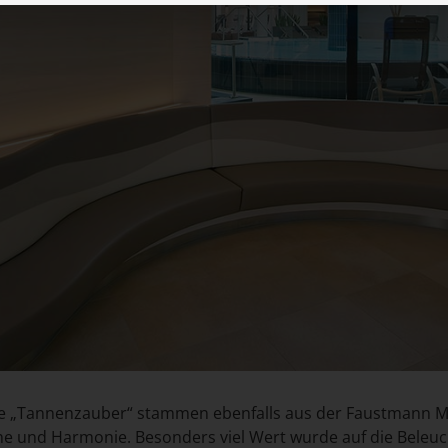
se „Tannenzauber“ stammen ebenfalls aus der Faustmann M
 und Harmonie. Besonders viel Wert wurde auf die Beleuc