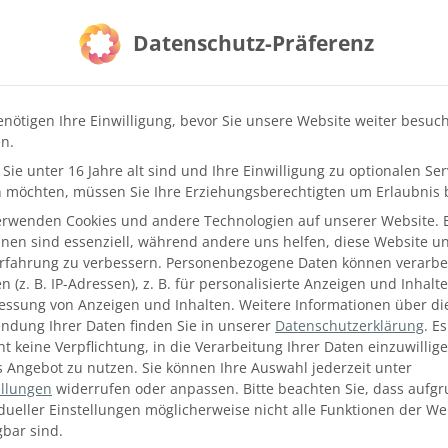
Datenschutz-Präferenz
enötigen Ihre Einwilligung, bevor Sie unsere Website weiter besuc
n.
Sie unter 16 Jahre alt sind und Ihre Einwilligung zu optionalen Ser
 möchten, müssen Sie Ihre Erziehungsberechtigten um Erlaubnis b
erwenden Cookies und andere Technologien auf unserer Website. 
hnen sind essenziell, während andere uns helfen, diese Website u
Erfahrung zu verbessern.
Personenbezogene Daten können verarbei
 (z. B. IP-Adressen), z. B. für personalisierte Anzeigen und Inhalt
essung von Anzeigen und Inhalten.
Weitere Informationen über di
ndung Ihrer Daten finden Sie in unserer
Datenschutzerklärung
.
Es
ht keine Verpflichtung, in die Verarbeitung Ihrer Daten einzuwillig
s Angebot zu nutzen.
Sie können Ihre Auswahl jederzeit unter
ELLEN UND DUNKLEN ERDTÖN
ellungen
widerrufen oder anpassen.
Bitte beachten Sie, dass aufg
idueller Einstellungen möglicherweise nicht alle Funktionen der We
gbar sind.
me Bad Waltersdorf eine große Rolle. Das so genannte Trats