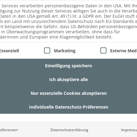
n Wellenform laden zum Verweilen ein. Die Wandverkleidun
e Services verarbeiten personenbezogene Daten in den USA. Mit Ih
lligung zur Nutzung dieser Services willigen Sie auch in die Verarb
 verschiedenen Erdtönen ab.
Daten in den USA gemäß Art. 49 (1) lit. a GDPR ein. Der EuGH stuft 
ls ein Land mit unzureichendem Datenschutz nach EU-Standards e
ht beispielsweise die Gefahr, dass US-Behörden personenbezogen
 in Überwachungsprogrammen verarbeiten, ohne dass für
äerinnen und Europäer eine Klagemöglichkeit besteht.
lgt eine Liste der Service-Gruppen, für die eine Einwill
Essenziell
Marketing
Externe Med
Einwilligung speichern
Ich akzeptiere alle
Nur essenzielle Cookies akzeptieren
Individuelle Datenschutz-Präferenzen
räferenzen
Datenschutzerklärung
Impress