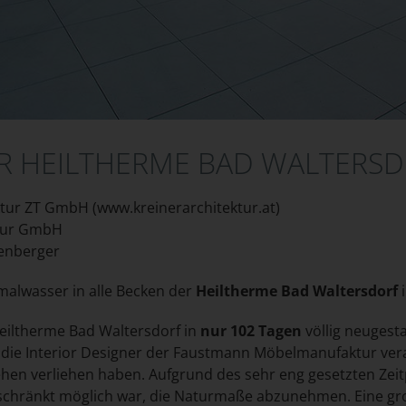
R HEILTHERME BAD WALTERS
tur ZT GmbH (
www.kreinerarchitektur.at
)
tur GmbH
senberger
malwasser in alle Becken der
Heiltherme Bad Waltersdorf
Heiltherme Bad Waltersdorf in
nur 102 Tagen
völlig neugest
 die Interior Designer der Faustmann Möbelmanufaktur veran
ehen verliehen haben. Aufgrund des sehr eng gesetzten Zei
ngeschränkt möglich war, die Naturmaße abzunehmen. Eine g