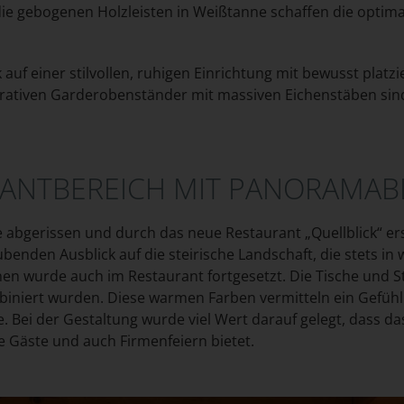
 die gebogenen Holzleisten in Weißtanne schaffen die opt
uf einer stilvollen, ruhigen Einrichtung mit bewusst platzi
orativen Garderobenständer mit massiven Eichenstäben sin
RANTBEREICH MIT PANORAMAB
bgerissen und durch das neue Restaurant „Quellblick“ er
nden Ausblick auf die steirische Landschaft, die stets in
en wurde auch im Restaurant fortgesetzt. Die Tische und S
kombiniert wurden. Diese warmen Farben vermitteln ein Gef
 Bei der Gestaltung wurde viel Wert darauf gelegt, dass 
 Gäste und auch Firmenfeiern bietet.