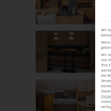
Wir b
könne
Wenn 
geben
Wir v
von i
Ihre 
werden
die M
Verwe
beste
diese
Einst
indiv
verfü