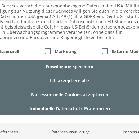
e Services verarbeiten personenbezogene Daten in den USA. Mit Ih
lligung zur Nutzung dieser Services willigen Sie auch in die Verarb
Daten in den USA gemäß Art. 49 (1) lit. a GDPR ein. Der EuGH stuft 
ls ein Land mit unzureichendem Datenschutz nach EU-Standards e
ht beispielsweise die Gefahr, dass US-Behörden personenbezogen
ewerbeimmobilie neu einrichten? Kontaktieren Sie das
 in Überwachungsprogrammen verarbeiten, ohne dass für
äerinnen und Europäer eine Klagemöglichkeit besteht.
lgt eine Liste der Service-Gruppen, für die eine Einwill
Essenziell
Marketing
Externe Med
Einwilligung speichern
ZU DEN FAUSTMANN WOHN- UND KÜCHENSTUDIOS
Ich akzeptiere alle
Nur essenzielle Cookies akzeptieren
Individuelle Datenschutz-Präferenzen
räferenzen
Datenschutzerklärung
Impress