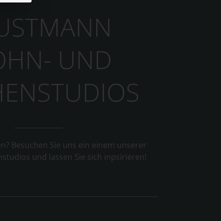
USTMANN
HN- UND
ENSTUDIOS
n? Besuchen Sie uns ein einem unserer
tudios und lassen Sie sich inpsirieren!