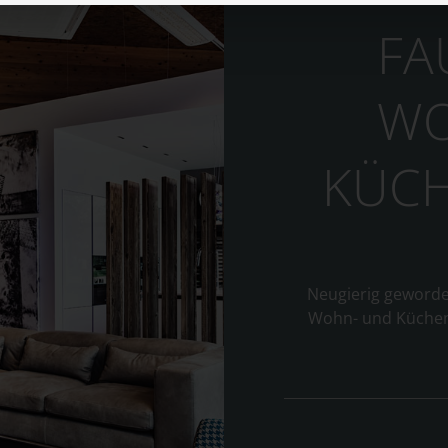
FA
WO
KÜCH
Neugierig geworde
Wohn- und Küchens