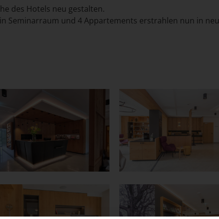
e des Hotels neu gestalten.
 ein Seminarraum und 4 Appartements erstrahlen nun in ne