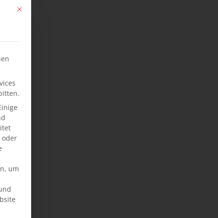
Mit diesem Button wird der Dialog geschlossen. Seine Funktionalität ist ide
hen
vices
itten.
Einige
nd
tet
e oder
e
en, um
rund
bsite