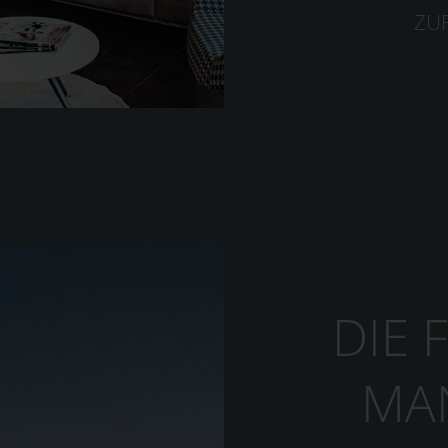
ZU
DIE
MA