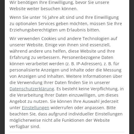
Wir benötigen Ihre Einwilligung, bevor Sie unsere
Website weiter besuchen können.
Wenn Sie unter 16 Jahre alt sind und Ihre Einwilligung
zu optionalen Services geben möchten, müssen Sie Ihre
Das Herren-WC
Erziehungsberechtigten um Erlaubnis bitten.
Das Herren-WC wurde im Stil einer alten
Wir verwenden Cookies und andere Technologien auf
Greisslerei eingerichtet. Als Unterschrank für
unserer Website. Einige von ihnen sind essenziell,
während andere uns helfen, diese Website und Ihre
die Waschbecken dient ein alter Schrank –
Erfahrung zu verbessern.
Personenbezogene Daten
der Spiegelschrank mit kleinen Türchen links
können verarbeitet werden (z. B. IP-Adressen), z. B. für
und rechts und den dazu passenden
personalisierte Anzeigen und Inhalte oder die Messung
rustikalen Lampen ist ein echter Eyecatcher.
von Anzeigen und Inhalten.
Weitere Informationen über
Die Trennwände zwischen den einzelnen
die Verwendung Ihrer Daten finden Sie in unserer
Toiletten sind mit Regalen und Türen mit
Datenschutzerklärung
.
Es besteht keine Verpflichtung, in
Sprossen ausgeführt. Zur Dekoration dient
die Verarbeitung Ihrer Daten einzuwilligen, um dieses
Angebot zu nutzen.
Sie können Ihre Auswahl jederzeit
ein Regal mit antiken Gegenständen und ein
unter
Einstellungen
widerrufen oder anpassen.
Bitte
stilvoll restaurierter Apothekerschrank.
beachten Sie, dass aufgrund individueller Einstellungen
möglicherweise nicht alle Funktionen der Website
verfügbar sind.