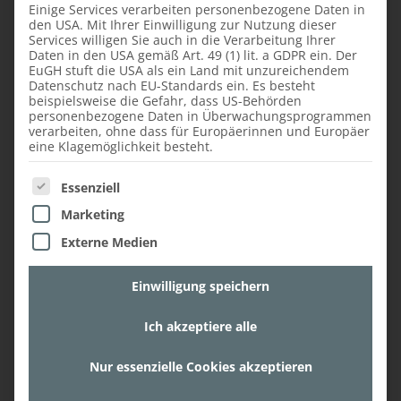
Einige Services verarbeiten personenbezogene Daten in
den USA. Mit Ihrer Einwilligung zur Nutzung dieser
Das Damen-WC
Services willigen Sie auch in die Verarbeitung Ihrer
Daten in den USA gemäß Art. 49 (1) lit. a GDPR ein. Der
Bühne frei für das Damen-WC im „Johann“!
EuGH stuft die USA als ein Land mit unzureichendem
Tapezierte Wände und ein großer Spiegel
Datenschutz nach EU-Standards ein. Es besteht
beispielsweise die Gefahr, dass US-Behörden
mit Goldrahmen im Eingangsbereich
personenbezogene Daten in Überwachungsprogrammen
verleihen dem Damen-WC einen Hauch von
verarbeiten, ohne dass für Europäerinnen und Europäer
eine Klagemöglichkeit besteht.
Luxus. Der elegante Waschtisch und die
dahinter angebrachten Spiegel mit
Es folgt eine Liste der Service-Gruppen, für die ein
Essenziell
Glühbirnen-Beleuchtungen lassen diesen
Bereich wie ein echtes Filmset wirken! Die
Marketing
einzelnen WCs wurden ganz individuell
Externe Medien
gestaltet, verschiedene Wandbeklebungen
lassen die weiblichen Gäste beispielsweise
Einwilligung speichern
auf einem Thron oder in einem Filmset
wiederfinden. Ein ungewöhnliches Highlight
Ich akzeptiere alle
im „Johann“ ist das Freundinnen-WC, denn
hier befinden sich zwei WCs in einem Raum.
Nur essenzielle Cookies akzeptieren