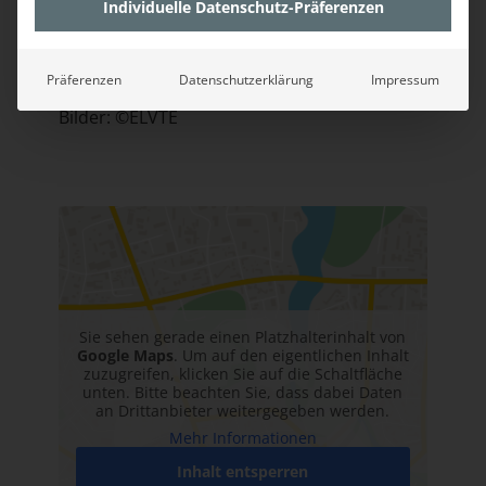
Individuelle Datenschutz-Präferenzen
Präferenzen
Datenschutzerklärung
Impressum
Bilder: ©ELVTE
Sie sehen gerade einen Platzhalterinhalt von
Google Maps
. Um auf den eigentlichen Inhalt
zuzugreifen, klicken Sie auf die Schaltfläche
unten. Bitte beachten Sie, dass dabei Daten
an Drittanbieter weitergegeben werden.
Mehr Informationen
Inhalt entsperren