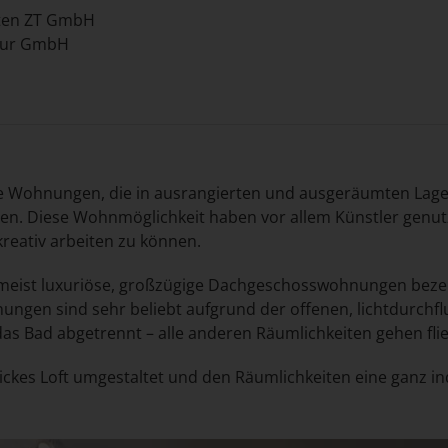
ten ZT GmbH
tur GmbH
ne Wohnungen, die in ausrangierten und ausgeräumten Lage
n. Diese Wohnmöglichkeit haben vor allem Künstler genut
kreativ arbeiten zu können.
eist luxuriöse, großzügige Dachgeschosswohnungen bezei
ungen sind sehr beliebt aufgrund der offenen, lichtdurchf
 das Bad abgetrennt – alle anderen Räumlichkeiten gehen fl
ckes Loft umgestaltet und den Räumlichkeiten eine ganz ind