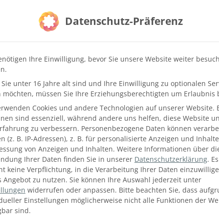
Datenschutz-Präferenz
enötigen Ihre Einwilligung, bevor Sie unsere Website weiter besuc
n.
Sie unter 16 Jahre alt sind und Ihre Einwilligung zu optionalen Ser
 möchten, müssen Sie Ihre Erziehungsberechtigten um Erlaubnis b
erwenden Cookies und andere Technologien auf unserer Website. 
hnen sind essenziell, während andere uns helfen, diese Website u
DIE BAR
Erfahrung zu verbessern.
Personenbezogene Daten können verarbei
 (z. B. IP-Adressen), z. B. für personalisierte Anzeigen und Inhalt
essung von Anzeigen und Inhalten.
Weitere Informationen über di
hts dieses eleganten Lofts. Ein Unikat, das alle Blicke beim
ndung Ihrer Daten finden Sie in unserer
Datenschutzerklärung
.
Es
integrierter Spüle und Kühlwanne zur Getränkekühlung sind n
ht keine Verpflichtung, in die Verarbeitung Ihrer Daten einzuwillig
en ein Eiswürfelbereiter, ein Kühlpult, ein Gläserspüler so
s Angebot zu nutzen.
Sie können Ihre Auswahl jederzeit unter
ellungen
widerrufen oder anpassen.
Bitte beachten Sie, dass aufg
urch das sogenannte „Wirbel-Finish“. Diese Behandlung sorgt
idueller Einstellungen möglicherweise nicht alle Funktionen der We
dem einen leichten Spiegeleffekt behält.
gbar sind.