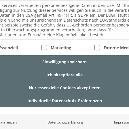
ert ausgeführt und die Bar wird im Innenbereich mittels LE
e Services verarbeiten personenbezogene Daten in den USA. Mit Ih
lligung zur Nutzung dieser Services willigen Sie auch in die Verarb
m hochwertigen Innenausbau seit vielen Jahren ein sehr be
Daten in den USA gemäß Art. 49 (1) lit. a GDPR ein. Der EuGH stuft 
ls ein Land mit unzureichendem Datenschutz nach EU-Standards e
ht beispielsweise die Gefahr, dass US-Behörden personenbezogen
 in Überwachungsprogrammen verarbeiten, ohne dass für
äerinnen und Europäer eine Klagemöglichkeit besteht.
lgt eine Liste der Service-Gruppen, für die eine Einwill
Essenziell
Marketing
Externe Med
Einwilligung speichern
Ich akzeptiere alle
Nur essenzielle Cookies akzeptieren
Individuelle Datenschutz-Präferenzen
räferenzen
Datenschutzerklärung
Impress