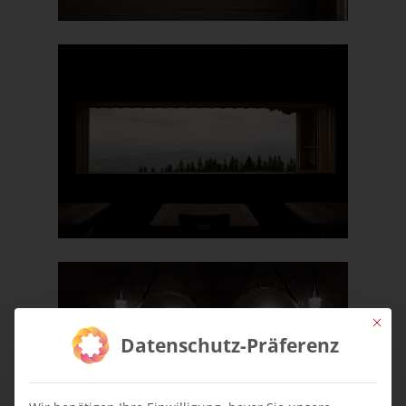
Mit die
Datenschutz-Präferenz