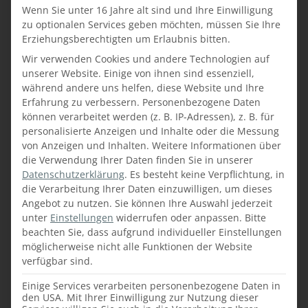
Wenn Sie unter 16 Jahre alt sind und Ihre Einwilligung
Im Bad wurde die Waschtische auch in Eiche
zu optionalen Services geben möchten, müssen Sie Ihre
astig ausgeführt und verfügen über eine edle
Erziehungsberechtigten um Erlaubnis bitten.
Granit Steinplatte mit einem aufgesetzten
Wir verwenden Cookies und andere Technologien auf
Waschbecken.
unserer Website. Einige von ihnen sind essenziell,
während andere uns helfen, diese Website und Ihre
Erfahrung zu verbessern.
Personenbezogene Daten
können verarbeitet werden (z. B. IP-Adressen), z. B. für
personalisierte Anzeigen und Inhalte oder die Messung
von Anzeigen und Inhalten.
Weitere Informationen über
die Verwendung Ihrer Daten finden Sie in unserer
Datenschutzerklärung
.
Es besteht keine Verpflichtung, in
die Verarbeitung Ihrer Daten einzuwilligen, um dieses
Angebot zu nutzen.
Sie können Ihre Auswahl jederzeit
unter
Einstellungen
widerrufen oder anpassen.
Bitte
beachten Sie, dass aufgrund individueller Einstellungen
möglicherweise nicht alle Funktionen der Website
verfügbar sind.
Einige Services verarbeiten personenbezogene Daten in
Wir freuen uns über die angenehme
den USA. Mit Ihrer Einwilligung zur Nutzung dieser