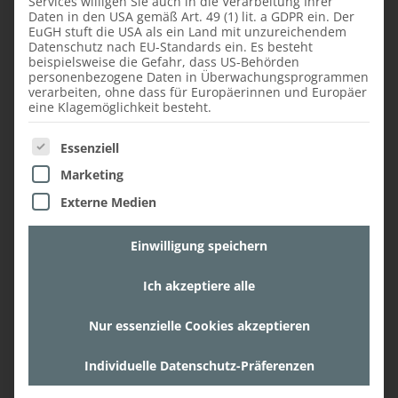
Zusammenarbeit mit dem Naturhotel
Services willigen Sie auch in die Verarbeitung Ihrer
Daten in den USA gemäß Art. 49 (1) lit. a GDPR ein. Der
Bauernhofer und das gelungene Projekt!
EuGH stuft die USA als ein Land mit unzureichendem
Datenschutz nach EU-Standards ein. Es besteht
beispielsweise die Gefahr, dass US-Behörden
personenbezogene Daten in Überwachungsprogrammen
verarbeiten, ohne dass für Europäerinnen und Europäer
eine Klagemöglichkeit besteht.
ZU DEN FAUSTMANN WOHN- UND
Es folgt eine Liste der Service-Gruppen, für die ein
KÜCHENSTUDIOS
Essenziell
Marketing
Externe Medien
Einwilligung speichern
Ich akzeptiere alle
Nur essenzielle Cookies akzeptieren
Individuelle Datenschutz-Präferenzen