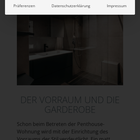
Präferenzen
Datenschutzerklärung
Impressum
DER VORRAUM UND DIE
GARDEROBE
Schon beim Betreten der Penthouse-
Wohnung wird mit der Einrichtung des
Vorraums der Stil verdeutlicht. Ein matt