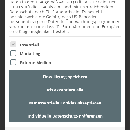
Daten in den USA gemäß Art. 49 (1) lit. a GDPR ein. Der
EuGH stuft die USA als ein Land mit unzureichendem
Datenschutz nach EU-Standards ein. Es besteht
beispielsweise die Gefahr, dass US-Behörden
personenbezogene Daten in Überwachungsprogrammen
verarbeiten, ohne dass für Europäerinnen und Europäer
eine Klagemöglichkeit besteht.
Es folgt eine Liste der Service-Gruppen, für die ein
Essenziell
Marketing
DIE AUSSTATTUNG DES
Externe Medien
BADEZIMMERS
Einwilligung speichern
Der elegante, dunkle Stil des gesamten
Ich akzeptiere alle
Penthouses kommt besonders im
Badezimmer durch Unterbauschränke mit
Nur essenzielle Cookies akzeptieren
Fronten in matt lackiertem Anthrazit zur
Geltung. Die schwarzen Relinggriffe und der
Individuelle Datenschutz-Präferenzen
stilvolle Spiegelschrank runden die
Ausstattung des Badezimmers ab.