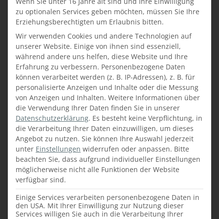
Wenn Sie unter 16 Jahre alt sind und Ihre Einwilligung
Boxspringbetten der Marke ADA in
zu optionalen Services geben möchten, müssen Sie Ihre
schwebendem Design stehen auf Teppichen
Erziehungsberechtigten um Erlaubnis bitten.
aus echter Seide und versprechen einen
Wir verwenden Cookies und andere Technologien auf
erholsamen Schlaf. Ergänzt wird das Bett
unserer Website. Einige von ihnen sind essenziell,
durch RAL lackierte Nachttische.
während andere uns helfen, diese Website und Ihre
Der
matt lackierte Kleiderschrank in
Erfahrung zu verbessern.
Personenbezogene Daten
Anthrazit
mit Tip-on Fronten bietet
können verarbeitet werden (z. B. IP-Adressen), z. B. für
ausreichend Stauraum mit verstellbaren
personalisierte Anzeigen und Inhalte oder die Messung
von Anzeigen und Inhalten.
Weitere Informationen über
Fächern und mehreren Kleiderstangen. Der
die Verwendung Ihrer Daten finden Sie in unserer
Schreibtisch in Asteiche furniert ist Natur
Datenschutzerklärung
.
Es besteht keine Verpflichtung, in
lackiert und verfügt über Wangen in geöltem
die Verarbeitung Ihrer Daten einzuwilligen, um dieses
Rohstahl und Unterschränke mit lackierten
Angebot zu nutzen.
Sie können Ihre Auswahl jederzeit
Fronten. Ergänzt wird der Schreibtisch durch
unter
Einstellungen
widerrufen oder anpassen.
Bitte
einen stilvollen Designhocker.
beachten Sie, dass aufgrund individueller Einstellungen
möglicherweise nicht alle Funktionen der Website
verfügbar sind.
Einige Services verarbeiten personenbezogene Daten in
den USA. Mit Ihrer Einwilligung zur Nutzung dieser
Services willigen Sie auch in die Verarbeitung Ihrer