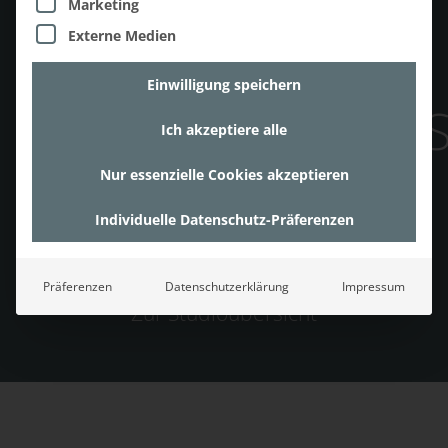
Marketing
Externe Medien
WOHN- UND
Einwilligung speichern
KÜCHENSTUDIO
Ich akzeptiere alle
Nur essenzielle Cookies akzeptieren
Neugierig geworden? Besuchen Sie uns ein
Individuelle Datenschutz-Präferenzen
einem unserer Wohn- und Küchenstudios
und lassen Sie sich inpsirieren!
Präferenzen
Datenschutzerklärung
Impressum
Zur Studioübersicht