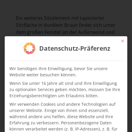
Ein weiteres Sitzelement mit tapezierter
Sitzfläche in dunklem Braun findet sich unter
dem großen Fenster an der Außenwand und
lädt zum Verweilen vor dem Fenster ein.
Mit die
Datenschutz-Präferenz
Wir benötigen Ihre Einwilligung, bevor Sie unsere
Website weiter besuchen können.
Wenn Sie unter 16 Jahre alt sind und Ihre Einwilligung
zu optionalen Services geben möchten, müssen Sie Ihre
Erziehungsberechtigten um Erlaubnis bitten.
Wir verwenden Cookies und andere Technologien auf
unserer Website. Einige von ihnen sind essenziell,
während andere uns helfen, diese Website und Ihre
Erfahrung zu verbessern.
Personenbezogene Daten
können verarbeitet werden (z. B. IP-Adressen), z. B. für