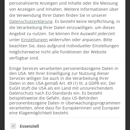
personalisierte Anzeigen und Inhalte oder die Messung
von Anzeigen und Inhalten.
Weitere Informationen über
DIE MODERNISIERUNG
die Verwendung Ihrer Daten finden Sie in unserer
DES VORZIMMERS
Datenschutzerklärung
.
Es besteht keine Verpflichtung, in
die Verarbeitung Ihrer Daten einzuwilligen, um dieses
Angebot zu nutzen.
Sie können Ihre Auswahl jederzeit
Beim Vorzimmer passen die neuen Möbel zu
unter
Einstellungen
widerrufen oder anpassen.
Bitte
den bestehenden Innentüren in Ahorn
beachten Sie, dass aufgrund individueller Einstellungen
furniert. Die Farbe von Echtholz verändert
möglicherweise nicht alle Funktionen der Website
sich im Laufe der Jahre durch die Sonne.
verfügbar sind.
Trotzdem ist es auch nach Jahren möglich,
Einige Services verarbeiten personenbezogene Daten in
bestehende Möbel mit neuen Möbeln zu
den USA. Mit Ihrer Einwilligung zur Nutzung dieser
ergänzen, denn in der
Faustmann
Services willigen Sie auch in die Verarbeitung Ihrer
Daten in den USA gemäß Art. 49 (1) lit. a GDPR ein. Der
Möbelmanufaktur
werden die Möbelstücke
EuGH stuft die USA als ein Land mit unzureichendem
der Farbe entsprechend angepasst und
Datenschutz nach EU-Standards ein. Es besteht
beispielsweise die Gefahr, dass US-Behörden
gebeizt.
personenbezogene Daten in Überwachungsprogrammen
verarbeiten, ohne dass für Europäerinnen und Europäer
eine Klagemöglichkeit besteht.
Im unteren Bereich des Vorzimmerverbaus
Es folgt eine Liste der Service-Gruppen, für die ein
Essenziell
wurden mehrere Laden sowie eine Klappe