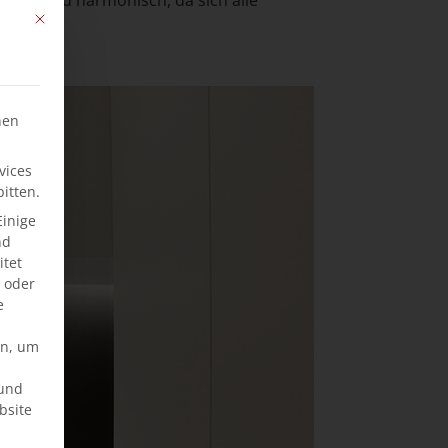
Mit diesem Button wird der Dialog geschlossen. Seine Funktionalität ist ide
hen
vices
itten.
Einige
nd
tet
e oder
e
en, um
rund
bsite