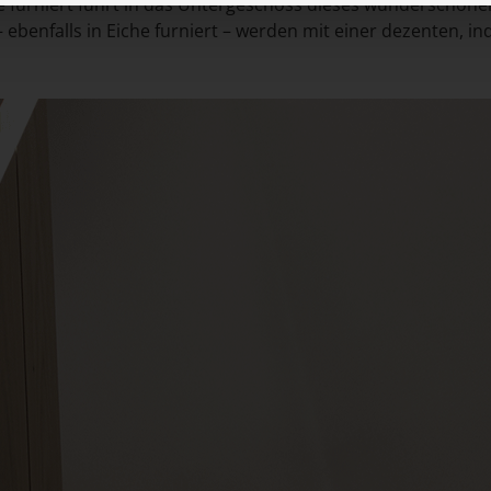
he furniert führt in das Untergeschoss dieses wunderschöne
benfalls in Eiche furniert – werden mit einer dezenten, ind