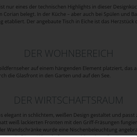
st nur eines der technischen Highlights in dieser Designküc
 Corian belegt. In der Küche – aber auch bei Spülen und B
ag etabliert. Der angebaute Tisch in Eiche ist das Herzstück
DER WOHNBEREICH
dfernseher auf einem hängenden Element platziert, das alle
ch die Glasfront in den Garten und auf den See.
DER WIRTSCHAFTSRAUM
s elegant in schlichtem, weißen Design gestaltet und pass
matt weiß lackierten Fronten mit den Griff-Fräsungen fungi
der Wandschränke wurde eine Nischenbeleuchtung angebrac
s ab. Dieser Wirtschaftsraum wirkt sehr aufgeräumt, schl