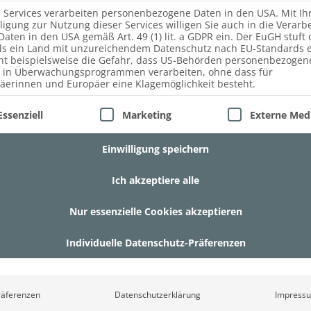
e Services verarbeiten personenbezogene Daten in den USA. Mit Ih
lligung zur Nutzung dieser Services willigen Sie auch in die Verarb
Daten in den USA gemäß Art. 49 (1) lit. a GDPR ein. Der EuGH stuft 
ls ein Land mit unzureichendem Datenschutz nach EU-Standards e
ht beispielsweise die Gefahr, dass US-Behörden personenbezogen
 in Überwachungsprogrammen verarbeiten, ohne dass für
äerinnen und Europäer eine Klagemöglichkeit besteht.
lgt eine Liste der Service-Gruppen, für die eine Einwill
Essenziell
Marketing
Externe Med
Einwilligung speichern
Ich akzeptiere alle
Nur essenzielle Cookies akzeptieren
Individuelle Datenschutz-Präferenzen
DIE HOLZTREPPE
räferenzen
Datenschutzerklärung
Impress