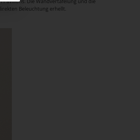
n Pavillons. Die Wandvertäfelung und die
irekten Beleuchtung erhellt.