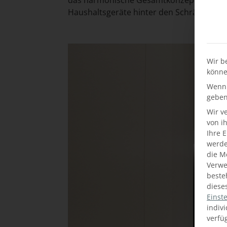
Haushaltsgeräte hinter den Schränken ve
Wir b
könne
Wenn 
geben
Wir v
von i
Ihre 
werden
die M
Verwe
beste
diese
Einst
indiv
verfü