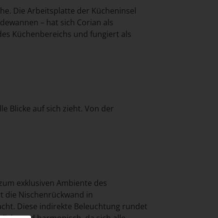
he. Die Arbeitsplatte der Kücheninsel
adewannen – hat sich Corian als
 des Küchenbereichs und fungiert als
 Blicke auf sich zieht. Von der
t zum exklusiven Ambiente des
ert die Nischenrückwand in
ht. Diese indirekte Beleuchtung rundet
icht und harmonisch, da sich alle