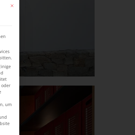
Mit diesem Button wird der Dialog geschlossen. Seine Funktionalität ist ide
hen
vices
itten.
Einige
nd
tet
e oder
e
en, um
rund
bsite