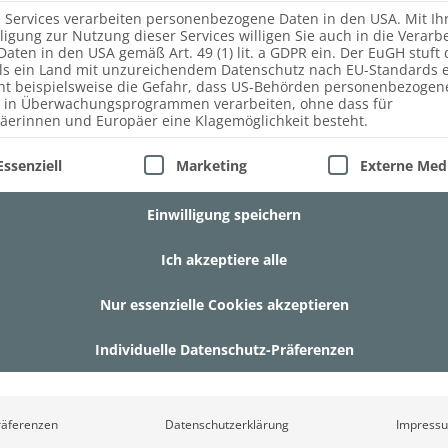
e Services verarbeiten personenbezogene Daten in den USA. Mit Ih
lligung zur Nutzung dieser Services willigen Sie auch in die Verarb
Daten in den USA gemäß Art. 49 (1) lit. a GDPR ein. Der EuGH stuft 
ls ein Land mit unzureichendem Datenschutz nach EU-Standards e
ht beispielsweise die Gefahr, dass US-Behörden personenbezogen
 in Überwachungsprogrammen verarbeiten, ohne dass für
äerinnen und Europäer eine Klagemöglichkeit besteht.
lgt eine Liste der Service-Gruppen, für die eine Einwill
Essenziell
Marketing
Externe Med
Einwilligung speichern
Ich akzeptiere alle
Nur essenzielle Cookies akzeptieren
Individuelle Datenschutz-Präferenzen
räferenzen
Datenschutzerklärung
Impress