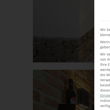
Wir b
könne
Wenn 
geben
Wir v
von i
Ihre 
werden
die M
Verwe
beste
diese
Einst
indiv
verfü