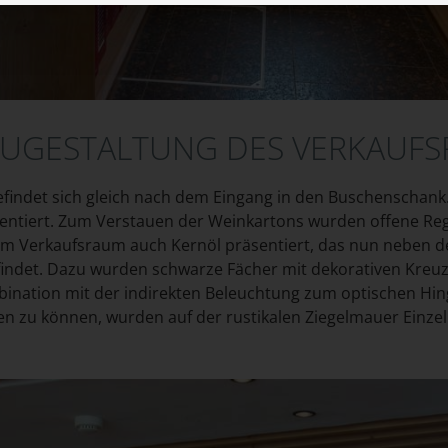
EUGESTALTUNG DES VERKAUF
indet sich gleich nach dem Eingang in den Buschenschank. 
sentiert. Zum Verstauen der Weinkartons wurden offene Reg
 im Verkaufsraum auch Kernöl präsentiert, das nun neben d
ndet. Dazu wurden schwarze Fächer mit dekorativen Kreuzen
bination mit der indirekten Beleuchtung zum optischen Hin
n zu können, wurden auf der rustikalen Ziegelmauer Einzel