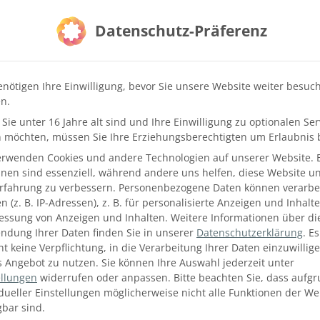
Datenschutz-Präferenz
enötigen Ihre Einwilligung, bevor Sie unsere Website weiter besuc
n.
Sie unter 16 Jahre alt sind und Ihre Einwilligung zu optionalen Ser
 möchten, müssen Sie Ihre Erziehungsberechtigten um Erlaubnis b
erwenden Cookies und andere Technologien auf unserer Website. 
hnen sind essenziell, während andere uns helfen, diese Website u
Erfahrung zu verbessern.
Personenbezogene Daten können verarbei
 (z. B. IP-Adressen), z. B. für personalisierte Anzeigen und Inhalt
essung von Anzeigen und Inhalten.
Weitere Informationen über di
ndung Ihrer Daten finden Sie in unserer
Datenschutzerklärung
.
Es
ht keine Verpflichtung, in die Verarbeitung Ihrer Daten einzuwillig
s Angebot zu nutzen.
Sie können Ihre Auswahl jederzeit unter
ellungen
widerrufen oder anpassen.
Bitte beachten Sie, dass aufg
idueller Einstellungen möglicherweise nicht alle Funktionen der We
gbar sind.