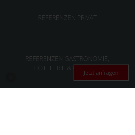
REFERENZEN PRIVAT
REFERENZEN GASTRONOMIE,
HOTELERIE & GEWERBE
Jetzt anfragen
Faustmann Möbelmanufaktur GmbH