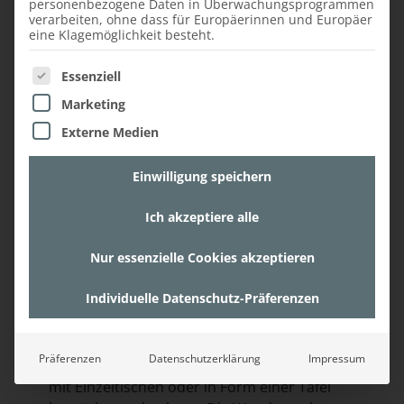
personenbezogene Daten in Überwachungsprogrammen
verarbeiten, ohne dass für Europäerinnen und Europäer
eine Klagemöglichkeit besteht.
Es folgt eine Liste der Service-Gruppen, für die ein
Essenziell
Marketing
Externe Medien
Einwilligung speichern
Besonders einladend ist im hinteren Bereich
des Lokals die Hochbank mit Tisch, denn hier
Ich akzeptiere alle
können die Gäste auf einer Seite sitzen und
auf der anderen Seite stehen. Dahinter
Nur essenzielle Cookies akzeptieren
befindet sich ein Unikat: eine Wand, die aus
Individuelle Datenschutz-Präferenzen
den beschriebenen Teilen von
Holzweinkisten gestaltet wurde.
An der linken Wand des Gastraums befindet
Präferenzen
Datenschutzerklärung
Impressum
sich eine durchgehende Sitzbank, die sowohl
mit Einzeltischen oder in Form einer Tafel