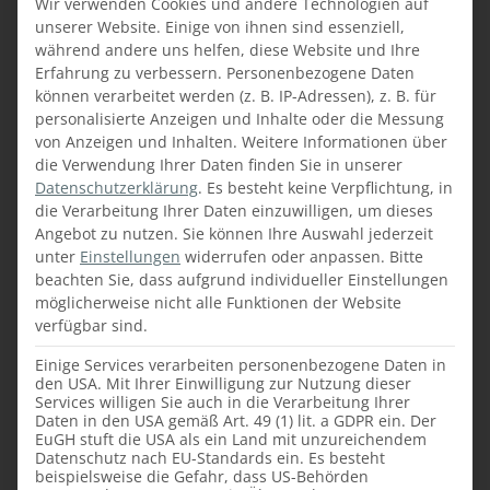
Wir verwenden Cookies und andere Technologien auf
unserer Website. Einige von ihnen sind essenziell,
Highlight dieses Bereichs ist die Wand, die
während andere uns helfen, diese Website und Ihre
mit dekorativen „Holzscheitln“ hinter Glas
Erfahrung zu verbessern.
Personenbezogene Daten
können verarbeitet werden (z. B. IP-Adressen), z. B. für
designt wurde - entlang der Wand befindet
personalisierte Anzeigen und Inhalte oder die Messung
sich eine Bank in Eiche massiv, die mit
von Anzeigen und Inhalten.
Weitere Informationen über
dekorativen Zierkissen bestückt wurde und
die Verwendung Ihrer Daten finden Sie in unserer
zum Verweilen einlädt.
Datenschutzerklärung
.
Es besteht keine Verpflichtung, in
Der Innenraum des Lokals wurde zum einen
die Verarbeitung Ihrer Daten einzuwilligen, um dieses
Teil mit Massivholzbrettern und zum
Angebot zu nutzen.
Sie können Ihre Auswahl jederzeit
anderen Teil mit weißen Decken gefertigt
unter
Einstellungen
widerrufen oder anpassen.
Bitte
beachten Sie, dass aufgrund individueller Einstellungen
und mit dekorativen Leuchten bestückt. Die
möglicherweise nicht alle Funktionen der Website
Wand hinter dem Schrank wurde wie beim
verfügbar sind.
Laden mit Ziegelsteinen gebaut und darauf
befinden sich die Gläserregale.
Einige Services verarbeiten personenbezogene Daten in
den USA. Mit Ihrer Einwilligung zur Nutzung dieser
Services willigen Sie auch in die Verarbeitung Ihrer
Daten in den USA gemäß Art. 49 (1) lit. a GDPR ein. Der
EuGH stuft die USA als ein Land mit unzureichendem
Datenschutz nach EU-Standards ein. Es besteht
beispielsweise die Gefahr, dass US-Behörden