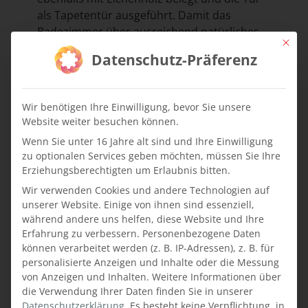
als Tapetentür ausgeführt. Damit das
Badezimmer über ausreichend natürliches
Mit die
Licht verfügt, wurde in jedem Zimmer ein
Datenschutz-Präferenz
Glaspaneel integriert. Die Waschtischplatte
besteht aus Granit und die offenen Regale
unter dem Waschbecken bieten ausreichend
Wir benötigen Ihre Einwilligung, bevor Sie unsere
Stauraum. Eine großzügige Spiegelfläche mit
Website weiter besuchen können.
indirekter Beleuchtung rundet die Optik des
Wenn Sie unter 16 Jahre alt sind und Ihre Einwilligung
Badezimmers ab.
zu optionalen Services geben möchten, müssen Sie Ihre
Erziehungsberechtigten um Erlaubnis bitten.
Wir verwenden Cookies und andere Technologien auf
Wir freuen uns über dieses gelungene
unserer Website. Einige von ihnen sind essenziell,
Projekt und wünschen den Gästen im
während andere uns helfen, diese Website und Ihre
Waldhof Muhr einen erholsamen und
Erfahrung zu verbessern.
Personenbezogene Daten
entspannenden Aufenthalt in den neuen
können verarbeitet werden (z. B. IP-Adressen), z. B. für
personalisierte Anzeigen und Inhalte oder die Messung
Natur-De-Luxe-Zimmern!
von Anzeigen und Inhalten.
Weitere Informationen über
die Verwendung Ihrer Daten finden Sie in unserer
Datenschutzerklärung
.
Es besteht keine Verpflichtung, in