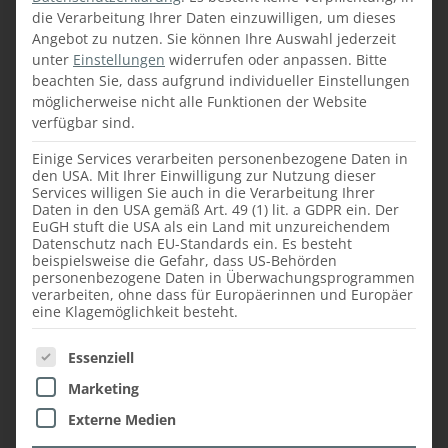
Ihr Ansprechpartner für dieses
die Verarbeitung Ihrer Daten einzuwilligen, um dieses
Angebot zu nutzen.
Sie können Ihre Auswahl jederzeit
Projekt:
unter
Einstellungen
widerrufen oder anpassen.
Bitte
beachten Sie, dass aufgrund individueller Einstellungen
möglicherweise nicht alle Funktionen der Website
verfügbar sind.
Einige Services verarbeiten personenbezogene Daten in
den USA. Mit Ihrer Einwilligung zur Nutzung dieser
Services willigen Sie auch in die Verarbeitung Ihrer
Daten in den USA gemäß Art. 49 (1) lit. a GDPR ein. Der
EuGH stuft die USA als ein Land mit unzureichendem
Datenschutz nach EU-Standards ein. Es besteht
beispielsweise die Gefahr, dass US-Behörden
personenbezogene Daten in Überwachungsprogrammen
verarbeiten, ohne dass für Europäerinnen und Europäer
eine Klagemöglichkeit besteht.
Ing. Martin Fuchs
Es folgt eine Liste der Service-Gruppen, für die ein
Essenziell
Einrichtungsberater & Projektleiter
Marketing
Tel.:
+43 (664) 88341801
Externe Medien
E - Mail:
fuchs@faustmann-moebel.at