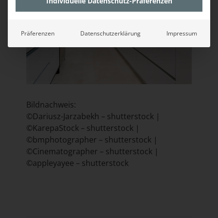
Individuelle Datenschutz-Präferenzen
Präferenzen
Datenschutzerklärung
Impressum
Bildnachweis:
©Dariusz-Jarzabekh – shutterstock |
©KarepaStock – shutterstock |
©bmphotographer – shutterstock |
©Cinematographer – shutterstock |
©appleyayee – shutterstock