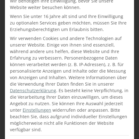
Wir benötigen Ihre Einwilligung, bevor Sie unsere
Website weiter besuchen können.
Wenn Sie unter 16 Jahre alt sind und Ihre Einwilligung
zu optionalen Services geben möchten, müssen Sie Ihre
Erziehungsberechtigten um Erlaubnis bitten.
Wir verwenden Cookies und andere Technologien auf
BODENTRENDS 2020:
unserer Website. Einige von ihnen sind essenziell,
ELEGANTE STEINBÖDEN
während andere uns helfen, diese Website und Ihre
Erfahrung zu verbessern.
Personenbezogene Daten
AUS MARMOR
können verarbeitet werden (z. B. IP-Adressen), z. B. für
personalisierte Anzeigen und Inhalte oder die Messung
Marmorböden erleben in diesem Jahr ihr
von Anzeigen und Inhalten.
Weitere Informationen über
die Verwendung Ihrer Daten finden Sie in unserer
Comeback! Das edle Material punktet mit
Datenschutzerklärung
.
Es besteht keine Verpflichtung, in
vielen Vorteilen, da es sich sehr
leicht
die Verarbeitung Ihrer Daten einzuwilligen, um dieses
reinigen
lässt und gerade für
Allergiker
Angebot zu nutzen.
Sie können Ihre Auswahl jederzeit
sehr geeignet
ist, da es keine Spalten gibt, in
unter
Einstellungen
widerrufen oder anpassen.
Bitte
denen sich Staub und anderen
beachten Sie, dass aufgrund individueller Einstellungen
Verschmutzungen sammeln können.
möglicherweise nicht alle Funktionen der Website
verfügbar sind.
Die Oberfläche von Marmor ist
wasserfest
,