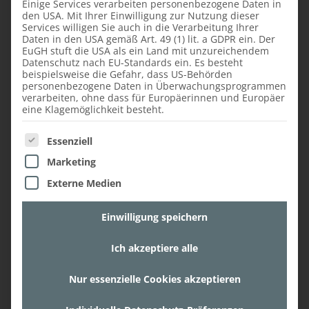
Einige Services verarbeiten personenbezogene Daten in
dadurch eignet sich dieses Material auch für
den USA. Mit Ihrer Einwilligung zur Nutzung dieser
die Küche. Allerdings zerbrechen Gläser und
Services willigen Sie auch in die Verarbeitung Ihrer
Daten in den USA gemäß Art. 49 (1) lit. a GDPR ein. Der
andere Küchenutensilien natürlich vermehrt
EuGH stuft die USA als ein Land mit unzureichendem
auf dem harten Marmorboden als auf einem
Datenschutz nach EU-Standards ein. Es besteht
beispielsweise die Gefahr, dass US-Behörden
eher weicheren Vinylboden. Außerdem
personenbezogene Daten in Überwachungsprogrammen
reagiert nicht versiegelter Marmor auf Wein,
verarbeiten, ohne dass für Europäerinnen und Europäer
Essig und Fruchtsäuren sehr empfindlich.
eine Klagemöglichkeit besteht.
Es folgt eine Liste der Service-Gruppen, für die ein
Marmorböden sind in der Anschaffung recht
Essenziell
teuer und müssen bei stärkerer
Marketing
Beanspruchung nach einigen Jahren von
Externe Medien
einem Fachmann nachpoliert werden, damit
der Marmor wieder an allen Stellen
Einwilligung speichern
gleichmäßig glänzt.
Ich akzeptiere alle
Nur essenzielle Cookies akzeptieren