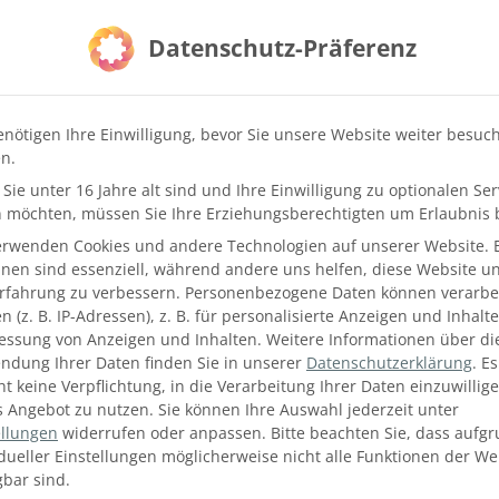
s
Naturstein
wählen, entscheiden Sie sich auf jeden Fall für
-Küchenarbeitsplatten sind sehr
widerstandsfähig gegenüb
Datenschutz-Präferenz
nplatten nehmen keine Feuchtigkeit auf und bleiben bei rege
enötigen Ihre Einwilligung, bevor Sie unsere Website weiter besuc
eitsplatte haben Sie eine große Auswahl an Dekoren und k
n.
dass die Platten sehr schwer sind, dass stark färbende Leb
und dass die Anschaffungskosten im höheren Preissegment l
Sie unter 16 Jahre alt sind und Ihre Einwilligung zu optionalen Ser
 möchten, müssen Sie Ihre Erziehungsberechtigten um Erlaubnis b
erwenden Cookies und andere Technologien auf unserer Website. 
hnen sind essenziell, während andere uns helfen, diese Website u
Erfahrung zu verbessern.
Personenbezogene Daten können verarbei
 (z. B. IP-Adressen), z. B. für personalisierte Anzeigen und Inhalt
essung von Anzeigen und Inhalten.
Weitere Informationen über di
ndung Ihrer Daten finden Sie in unserer
Datenschutzerklärung
.
Es
ht keine Verpflichtung, in die Verarbeitung Ihrer Daten einzuwillig
s Angebot zu nutzen.
Sie können Ihre Auswahl jederzeit unter
ellungen
widerrufen oder anpassen.
Bitte beachten Sie, dass aufg
idueller Einstellungen möglicherweise nicht alle Funktionen der We
gbar sind.