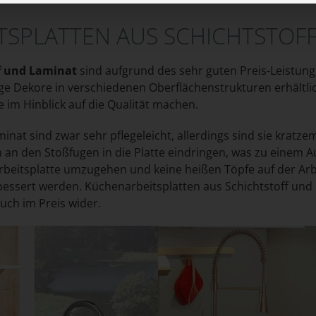
SPLATTEN AUS SCHICHTSTOF
ff und Laminat
sind aufgrund des sehr guten Preis-Leistung
ige Dekore in verschiedenen Oberflächenstrukturen erhältl
e im Hinblick auf die Qualität machen.
inat sind zwar sehr pflegeleicht, allerdings sind sie kratzem
an den Stoßfugen in die Platte eindringen, was zu einem Au
rbeitsplatte umzugehen und keine heißen Töpfe auf der Arb
essert werden. Küchenarbeitsplatten aus Schichtstoff und 
 auch im Preis wider.