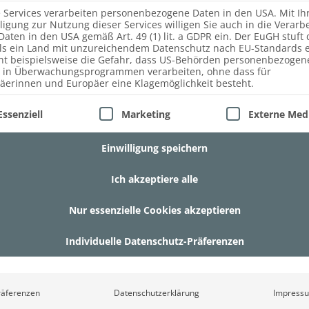
e Services verarbeiten personenbezogene Daten in den USA. Mit Ih
lligung zur Nutzung dieser Services willigen Sie auch in die Verarb
Daten in den USA gemäß Art. 49 (1) lit. a GDPR ein. Der EuGH stuft 
ls ein Land mit unzureichendem Datenschutz nach EU-Standards e
ht beispielsweise die Gefahr, dass US-Behörden personenbezogen
 in Überwachungsprogrammen verarbeiten, ohne dass für
äerinnen und Europäer eine Klagemöglichkeit besteht.
lgt eine Liste der Service-Gruppen, für die eine Einwill
Essenziell
Marketing
Externe Med
NARBEITSPLATTEN AUS MASS
Einwilligung speichern
llen und Sie sich womöglich für eine Küche im Landhausstil
Ich akzeptiere alle
angenehm in der Haptik und tragen positiv zum Raumklima bei.
Nur essenzielle Cookies akzeptieren
atte sorgsam umgehen. Ein großer Vorteil ist allerdings, das
uchsspuren wieder beseitigt werden können.
Individuelle Datenschutz-Präferenzen
Sie zahlreiche Möglichkeiten und können aus verschiedenen
räferenzen
Datenschutzerklärung
Impress