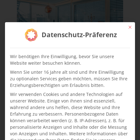
Mit die
Datenschutz-Präferenz
Wir benötigen Ihre Einwilligung, bevor Sie unsere
Website weiter besuchen können.
Zusätzlich zu den eigens geplanten Küchen
Wenn Sie unter 16 Jahre alt sind und Ihre Einwilligung
wird das Faustmann Team von vielen
zu optionalen Services geben möchten, müssen Sie Ihre
Wohnungseigentümern mit der Planung und
Erziehungsberechtigten um Erlaubnis bitten.
Möbelfertigung sowie der Auswahl von
Wir verwenden Cookies und andere Technologien auf
Wohnaccessoires für alle Räume der
unserer Website. Einige von ihnen sind essenziell,
Wohnung beauftragt.
während andere uns helfen, diese Website und Ihre
Erfahrung zu verbessern.
Personenbezogene Daten
Unser Team ist auf die Planung von
können verarbeitet werden (z. B. IP-Adressen), z. B. für
durchdachten Wohnraumkonzepten
personalisierte Anzeigen und Inhalte oder die Messung
spezialisiert und entwickelt
individuelle
von Anzeigen und Inhalten.
Weitere Informationen über