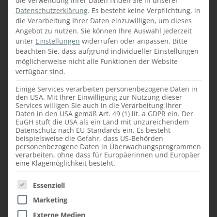
die Verwendung Ihrer Daten finden Sie in unserer
Konzepte
für sowohl
Badezimmer,
Datenschutzerklärung
.
Es besteht keine Verpflichtung, in
Esszimmer, Wohnzimmer, Schlafzimmer
die Verarbeitung Ihrer Daten einzuwilligen, um dieses
als auch für
Stauraumschränke
z. B. unter
Angebot zu nutzen.
Sie können Ihre Auswahl jederzeit
Treppen, um ungenutzte Flächen in der
unter
Einstellungen
widerrufen oder anpassen.
Bitte
Wohnung optimal aufzuwerten.
beachten Sie, dass aufgrund individueller Einstellungen
möglicherweise nicht alle Funktionen der Website
verfügbar sind.
Einige Services verarbeiten personenbezogene Daten in
den USA. Mit Ihrer Einwilligung zur Nutzung dieser
Services willigen Sie auch in die Verarbeitung Ihrer
Daten in den USA gemäß Art. 49 (1) lit. a GDPR ein. Der
EuGH stuft die USA als ein Land mit unzureichendem
Datenschutz nach EU-Standards ein. Es besteht
beispielsweise die Gefahr, dass US-Behörden
personenbezogene Daten in Überwachungsprogrammen
verarbeiten, ohne dass für Europäerinnen und Europäer
eine Klagemöglichkeit besteht.
Es folgt eine Liste der Service-Gruppen, für die ein
Essenziell
Marketing
Wir freuen uns sehr darauf, auch künftig mit
Externe Medien