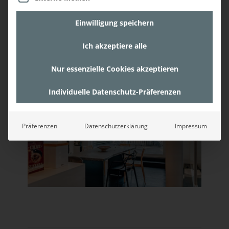
dem kompetenten Team der Gassner &
Partner Baumanagement GmbH erfolgreich
Einwilligung speichern
zusammenzuarbeiten und viele Projekte in
Wien gemeinsam zu entwickeln!
Ich akzeptiere alle
Nur essenzielle Cookies akzeptieren
Individuelle Datenschutz-Präferenzen
Präferenzen
Datenschutzerklärung
Impressum