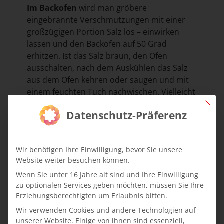
Im Backofen
wird man gröbere
eingebrannte Verschmutzungen mit einer
großzügigen Portion Salz los – einwirken
lassen und den Backofen auf 50 Grad
erhitzen. Ist das Salz braun, den Ofen
ausschalten, nach dem Auskühlen das Salz
aus dem Ofen kehren oder saugen und mit
einem feuchten Tuch nachwischen. Vielleicht
besitzt Ihr Backofen auch eine
Mit die
Datenschutz-Präferenz
Selbstreinigungsfunktion? Ihre
Bedienungsanleitung gibt Auskunft.
Die Dunstabzugshaube
wird je nach
Wir benötigen Ihre Einwilligung, bevor Sie unsere
Website weiter besuchen können.
Kochintensität gereinigt. Einen Teil der
ausbaubaren Teile können Sie in der
Wenn Sie unter 16 Jahre alt sind und Ihre Einwilligung
Spülmaschine reinigen, neue Filter gibt es in
zu optionalen Services geben möchten, müssen Sie Ihre
Erziehungsberechtigten um Erlaubnis bitten.
Baumärkten oder im Fach- und
Versandhandel. Äußerliche
Wir verwenden Cookies und andere Technologien auf
unserer Website. Einige von ihnen sind essenziell,
Verschmutzungen oder Fettspritzer sollten