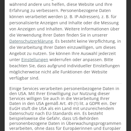
während andere uns helfen, diese Website und Ihre
regelmäßig beim Säubern der Fliesen mit
Erfahrung zu verbessern.
Personenbezogene Daten
abgewischt werden.
können verarbeitet werden (z. B. IP-Adressen), z. B. für
personalisierte Anzeigen und Inhalte oder die Messung
Die Spülmaschine
sollte regelmäßig auf
von Anzeigen und Inhalten.
Weitere Informationen über
verstopfte Düsen oder Siebe überprüft
die Verwendung Ihrer Daten finden Sie in unserer
werden und auch, ob genügend Salz und
Datenschutzerklärung
.
Es besteht keine Verpflichtung, in
Klarspüler vorhanden ist. Türrahmen und
die Verarbeitung Ihrer Daten einzuwilligen, um dieses
Dichtung gelegentlich säubern, eine
Angebot zu nutzen.
Sie können Ihre Auswahl jederzeit
unter
Einstellungen
widerrufen oder anpassen.
Bitte
gründliche Innenreinigung übernimmt nach
beachten Sie, dass aufgrund individueller Einstellungen
der manuellen Reinigung ein leerer
möglicherweise nicht alle Funktionen der Website
Waschdurchgang mit Maschinenpfleger.
verfügbar sind.
Der Kühl- und Gefrierschrank
wird in
Einige Services verarbeiten personenbezogene Daten in
den USA. Mit Ihrer Einwilligung zur Nutzung dieser
einem halbjährlichen Intervall komplett
Services willigen Sie auch in die Verarbeitung Ihrer
ausgeräumt, gegebenenfalls abgetaut und
Daten in den USA gemäß Art. 49 (1) lit. a GDPR ein. Der
überall mit Allzweckreiniger feucht gereinigt.
EuGH stuft die USA als ein Land mit unzureichendem
Datenschutz nach EU-Standards ein. Es besteht
Vergessen Sie dabei nicht die
beispielsweise die Gefahr, dass US-Behörden
Gummidichtungen, in denen sich gern
personenbezogene Daten in Überwachungsprogrammen
verarbeiten, ohne dass für Europäerinnen und Europäer
Schimmel einnistet, den man auf den ersten