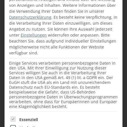
von Anzeigen und Inhalten.
Weitere Informationen über
die Verwendung Ihrer Daten finden Sie in unserer
Datenschutzerklärung
.
Es besteht keine Verpflichtung, in
Fabio, 16 Jahre, Lehrling Tischlerei
die Verarbeitung Ihrer Daten einzuwilligen, um dieses
Angebot zu nutzen.
Sie können Ihre Auswahl jederzeit
Ich habe schon als Kind gerne mit Holz
unter
Einstellungen
widerrufen oder anpassen.
Bitte
gearbeitet und möchte alles über die
beachten Sie, dass aufgrund individueller Einstellungen
Verarbeitung von Holz wissen und lernen,
möglicherweise nicht alle Funktionen der Website
was und wie man mit Holz bauen kann. Auf
verfügbar sind.
die Faustmann Möbelmanufaktur bin ich bei
Einige Services verarbeiten personenbezogene Daten in
einer Internetrecherche aufmerksam
den USA. Mit Ihrer Einwilligung zur Nutzung dieser
geworden. Ich war gleich von der Größe der
Services willigen Sie auch in die Verarbeitung Ihrer
Daten in den USA gemäß Art. 49 (1) lit. a GDPR ein. Der
Firma beeindruckt und nach den
EuGH stuft die USA als ein Land mit unzureichendem
Schnuppertagen war ich mich sicher, dass
Datenschutz nach EU-Standards ein. Es besteht
beispielsweise die Gefahr, dass US-Behörden
ich die Lehre in der Tischlerei absolvieren
personenbezogene Daten in Überwachungsprogrammen
möchte.
verarbeiten, ohne dass für Europäerinnen und Europäer
Von meiner Lehrzeit erwarte ich, zu lernen,
eine Klagemöglichkeit besteht.
was man alles mit Holz machen kann und
Es folgt eine Liste der Service-Gruppen, für die ein
Essenziell
dass ich bald selbstständig an Werkstücken
arbeiten kann. Ich freue mich auf alles, was