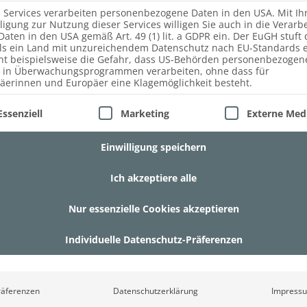
e Services verarbeiten personenbezogene Daten in den USA. Mit Ih
lligung zur Nutzung dieser Services willigen Sie auch in die Verarb
Daten in den USA gemäß Art. 49 (1) lit. a GDPR ein. Der EuGH stuft 
ls ein Land mit unzureichendem Datenschutz nach EU-Standards e
ht beispielsweise die Gefahr, dass US-Behörden personenbezogen
 in Überwachungsprogrammen verarbeiten, ohne dass für
äerinnen und Europäer eine Klagemöglichkeit besteht.
lgt eine Liste der Service-Gruppen, für die eine Einwill
Essenziell
Marketing
Externe Med
t in der Holzindustrie und wird aufgrund ihrer Eigenschaften
Einwilligung speichern
, ist die
Umweltbilanz
des Eichenholzes
sehr gut.
Ich akzeptiere alle
Nur essenzielle Cookies akzeptieren
Individuelle Datenschutz-Präferenzen
räferenzen
Datenschutzerklärung
Impress