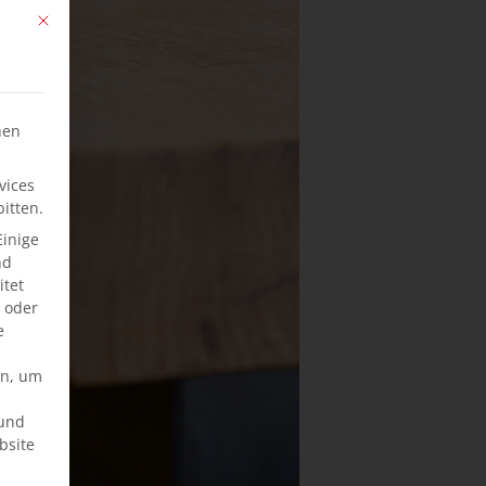
Mit diesem Button wird der Dialog geschlossen. Seine Funktionalität ist ide
hen
vices
itten.
Einige
nd
tet
e oder
e
en, um
rund
bsite