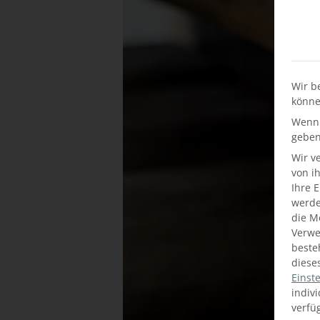
Wir b
könne
Wenn 
geben
Wir v
von i
Ihre 
werden
die M
Verwe
beste
diese
Einst
indiv
verfü