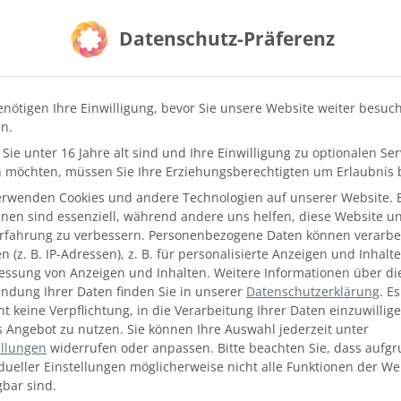
nder müssen berücksichtig werden. Ergänzt wird euer Syste
Datenschutz-Präferenz
terungen, Hängetaschen, Haken oder Körbe. Vielleicht find
lug vor und fangt mit den oberen Regalen an, von dort arbei
enötigen Ihre Einwilligung, bevor Sie unsere Website weiter besuc
e der Staubsauger, die sonst beim Einräumen vermutlich 
n.
Sie unter 16 Jahre alt sind und Ihre Einwilligung zu optionalen Ser
 möchten, müssen Sie Ihre Erziehungsberechtigten um Erlaubnis b
BESCHRIFTUNG IST ALLES
erwenden Cookies und andere Technologien auf unserer Website. 
hnen sind essenziell, während andere uns helfen, diese Website u
Erfahrung zu verbessern.
Personenbezogene Daten können verarbei
eichter, auch ist das Ordnung halten wesentlich einfacher, d
 (z. B. IP-Adressen), z. B. für personalisierte Anzeigen und Inhalt
essung von Anzeigen und Inhalten.
Weitere Informationen über di
ndung Ihrer Daten finden Sie in unserer
Datenschutzerklärung
.
Es
ht keine Verpflichtung, in die Verarbeitung Ihrer Daten einzuwillig
s Angebot zu nutzen.
Sie können Ihre Auswahl jederzeit unter
ellungen
widerrufen oder anpassen.
Bitte beachten Sie, dass aufg
idueller Einstellungen möglicherweise nicht alle Funktionen der We
gbar sind.