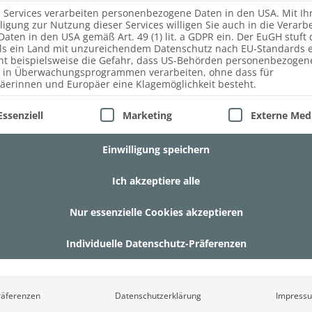
e Services verarbeiten personenbezogene Daten in den USA. Mit Ih
lligung zur Nutzung dieser Services willigen Sie auch in die Verarb
Daten in den USA gemäß Art. 49 (1) lit. a GDPR ein. Der EuGH stuft 
ls ein Land mit unzureichendem Datenschutz nach EU-Standards e
ht beispielsweise die Gefahr, dass US-Behörden personenbezogen
 in Überwachungsprogrammen verarbeiten, ohne dass für
äerinnen und Europäer eine Klagemöglichkeit besteht.
lgt eine Liste der Service-Gruppen, für die eine Einwill
Essenziell
Marketing
Externe Med
Einwilligung speichern
Ich akzeptiere alle
Nur essenzielle Cookies akzeptieren
Individuelle Datenschutz-Präferenzen
räferenzen
Datenschutzerklärung
Impress