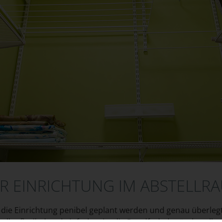
R EINRICHTUNG IM ABSTELLRAU
e Einrichtung penibel geplant werden und genau überlegt we
sollte flexibel und einfach sein, die Regalfachabstände sol