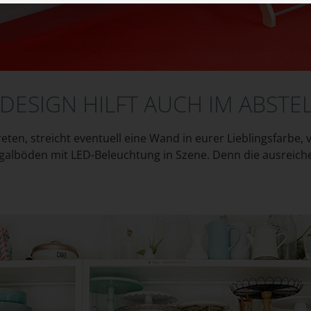
DESIGN HILFT AUCH IM ABST
ten, streicht eventuell eine Wand in eurer Lieblingsfarbe, 
egalböden mit LED-Beleuchtung in Szene. Denn die ausreich