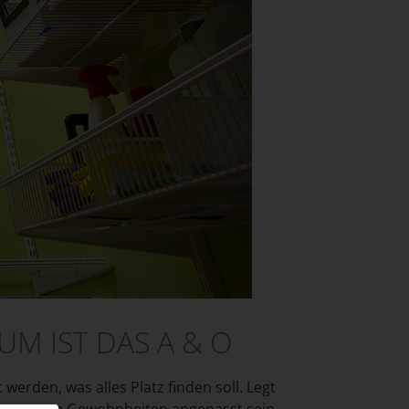
M IST DAS A & O
rden, was alles Platz finden soll. Legt
lten an eure Gewohnheiten angepasst sein