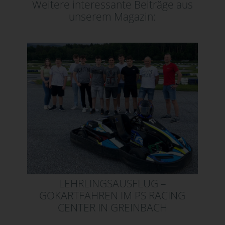
Weitere interessante Beiträge aus
unserem Magazin:
LEHRLINGSAUSFLUG –
GOKARTFAHREN IM PS RACING
CENTER IN GREINBACH