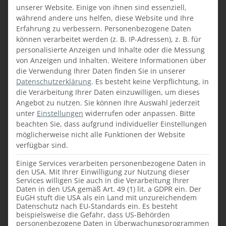
unserer Website. Einige von ihnen sind essenziell,
während andere uns helfen, diese Website und Ihre
Erfahrung zu verbessern.
Personenbezogene Daten
können verarbeitet werden (z. B. IP-Adressen), z. B. für
personalisierte Anzeigen und Inhalte oder die Messung
von Anzeigen und Inhalten.
Weitere Informationen über
die Verwendung Ihrer Daten finden Sie in unserer
Datenschutzerklärung
.
Es besteht keine Verpflichtung, in
die Verarbeitung Ihrer Daten einzuwilligen, um dieses
Angebot zu nutzen.
Sie können Ihre Auswahl jederzeit
unter
Einstellungen
widerrufen oder anpassen.
Bitte
beachten Sie, dass aufgrund individueller Einstellungen
Metallbetten
möglicherweise nicht alle Funktionen der Website
verfügbar sind.
Metallbetten eignen sich für einen
geradlinigen, unverschnörkelten
Einige Services verarbeiten personenbezogene Daten in
den USA. Mit Ihrer Einwilligung zur Nutzung dieser
Einrichtungsstil und sie sind für Allergiker die
Services willigen Sie auch in die Verarbeitung Ihrer
wohl beste Wahl beim Bettenkauf. Zusätzlich
Daten in den USA gemäß Art. 49 (1) lit. a GDPR ein. Der
punkten Metallbetten mit ihrer Langlebigkeit
EuGH stuft die USA als ein Land mit unzureichendem
Datenschutz nach EU-Standards ein. Es besteht
und sie brauchen nahezu keine Pflege.
beispielsweise die Gefahr, dass US-Behörden
personenbezogene Daten in Überwachungsprogrammen