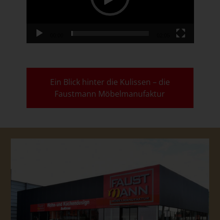
00:00
02:05
Ein Blick hinter die Kulissen – die
Faustmann Möbelmanufaktur