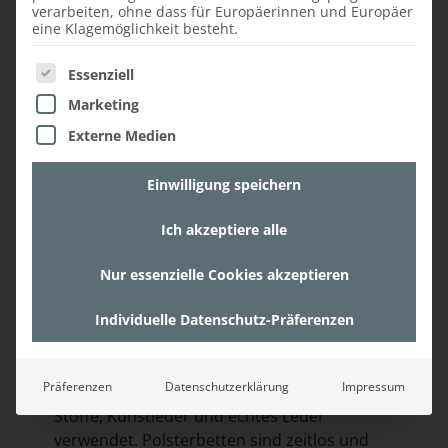
verarbeiten, ohne dass für Europäerinnen und Europäer
eine Klagemöglichkeit besteht.
Es folgt eine Liste der Service-Gruppen, für die ein
Essenziell
Marketing
Externe Medien
Einwilligung speichern
Ich akzeptiere alle
Nur essenzielle Cookies akzeptieren
Polsterbetten
Individuelle Datenschutz-Präferenzen
Bei einem Polsterbett sind der Bettrahmen
und das Kopfteil gepolstert sowie bezogen.
Präferenzen
Datenschutzerklärung
Impressum
Bevorzugt werden dafür unterschiedliche
Stoffe, Kunstleder und echtes Leder
verwendet. Polsterbetten sind zeitlos und