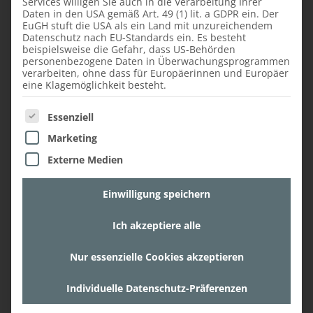
Services willigen Sie auch in die Verarbeitung Ihrer
Daten in den USA gemäß Art. 49 (1) lit. a GDPR ein. Der
EuGH stuft die USA als ein Land mit unzureichendem
Datenschutz nach EU-Standards ein. Es besteht
MEHR
beispielsweise die Gefahr, dass US-Behörden
personenbezogene Daten in Überwachungsprogrammen
verarbeiten, ohne dass für Europäerinnen und Europäer
eine Klagemöglichkeit besteht.
Es folgt eine Liste der Service-Gruppen, für die ein
Essenziell
18. November 2022,
Marketing
STUDIO SOLLENAU
Externe Medien
StudioSollenau Im Februar
Einwilligung speichern
2024 öffnete das neueste
Faustmann Studio seine Türen
Ich akzeptiere alle
in Sollenau, als Teil der
angesehenen Faustmann
Nur essenzielle Cookies akzeptieren
Möbelmanufaktur. Wir freuen
Individuelle Datenschutz-Präferenzen
uns, Sie in unseren exklusiven
Studios willkommen zu heißen,