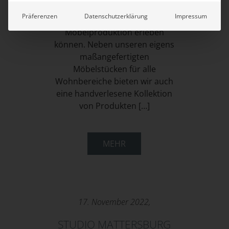
wo Sie die Vielfalt unserer
Präferenzen
Datenschutzerklärung
Impressum
hochwertigen
Möbelproduktion erleben
können. Neben unseren eigens
maßangefertigten
Möbelstücken für alle
Wohnbereiche bieten wir auch
eine handverlesene Kollektion
von Produkten […]
MEHR
17. November 2022,
STUDIO MATTERSBURG