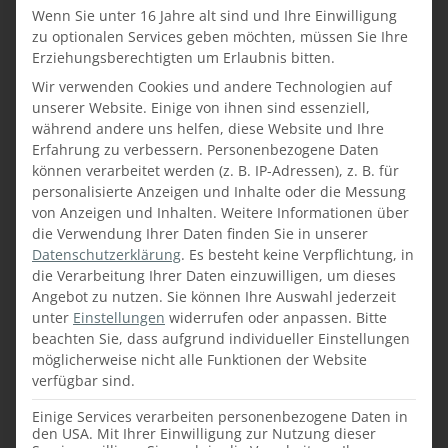
Wenn Sie unter 16 Jahre alt sind und Ihre Einwilligung
zu optionalen Services geben möchten, müssen Sie Ihre
StudioGraz (Gösting)
Erziehungsberechtigten um Erlaubnis bitten.
Das Faustmann Studio in Graz
Wir verwenden Cookies und andere Technologien auf
(Gösting) wurde 2009 eröffnet.
unserer Website. Einige von ihnen sind essenziell,
Neben dem Maßmöbel-
während andere uns helfen, diese Website und Ihre
Sortiment aus der eigenen
Erfahrung zu verbessern.
Personenbezogene Daten
Produktion entdecken Sie bei
können verarbeitet werden (z. B. IP-Adressen), z. B. für
personalisierte Anzeigen und Inhalte oder die Messung
uns die aktuellen Modelle von
von Anzeigen und Inhalten.
Weitere Informationen über
Dan Küchen – der beliebtesten
die Verwendung Ihrer Daten finden Sie in unserer
Küchenmarke Österreichs.
Datenschutzerklärung
.
Es besteht keine Verpflichtung, in
Wenn Sie sich für eine
die Verarbeitung Ihrer Daten einzuwilligen, um dieses
neue Küche oder ein neues
Angebot zu nutzen.
Sie können Ihre Auswahl jederzeit
Einrichtungskonzept entscheiden,
unter
Einstellungen
widerrufen oder anpassen.
Bitte
ist es wichtig, dass Sie sich auf
beachten Sie, dass aufgrund individueller Einstellungen
möglicherweise nicht alle Funktionen der Website
Ihren Ansprechpartner fachlich
verfügbar sind.
und menschlich verlassen
können. Das Einrichtungsteam
Einige Services verarbeiten personenbezogene Daten in
[…]
den USA. Mit Ihrer Einwilligung zur Nutzung dieser