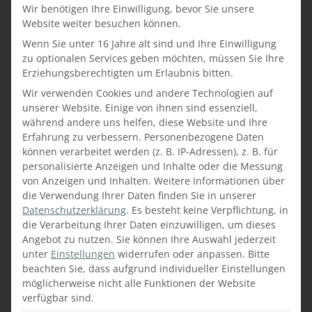
Wir benötigen Ihre Einwilligung, bevor Sie unsere
URLAUB ZU JEDER
Website weiter besuchen können.
KÜCHE – WIR SCHENKEN
Wenn Sie unter 16 Jahre alt sind und Ihre Einwilligung
IHNEN ZEIT FÜR S’ICH
zu optionalen Services geben möchten, müssen Sie Ihre
BEIM KÜCHENKAUF!
Erziehungsberechtigten um Erlaubnis bitten.
Wir verwenden Cookies und andere Technologien auf
Wir schenken Ihnen Zeit für
unserer Website. Einige von ihnen sind essenziell,
S’ICH beim Küchenkauf.
während andere uns helfen, diese Website und Ihre
Erfahren Sie mehr über unsere
Erfahrung zu verbessern.
Personenbezogene Daten
können verarbeitet werden (z. B. IP-Adressen), z. B. für
einmalige zeitlich begrenzte
personalisierte Anzeigen und Inhalte oder die Messung
Küchenaktion!
von Anzeigen und Inhalten.
Weitere Informationen über
die Verwendung Ihrer Daten finden Sie in unserer
Datenschutzerklärung
.
Es besteht keine Verpflichtung, in
MEHR
die Verarbeitung Ihrer Daten einzuwilligen, um dieses
Angebot zu nutzen.
Sie können Ihre Auswahl jederzeit
unter
Einstellungen
widerrufen oder anpassen.
Bitte
beachten Sie, dass aufgrund individueller Einstellungen
möglicherweise nicht alle Funktionen der Website
verfügbar sind.