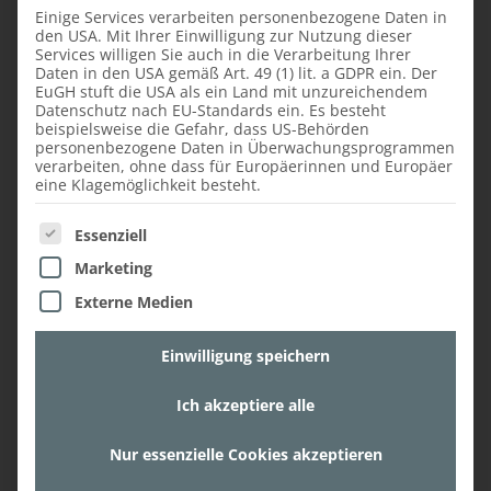
Einige Services verarbeiten personenbezogene Daten in
den USA. Mit Ihrer Einwilligung zur Nutzung dieser
Services willigen Sie auch in die Verarbeitung Ihrer
Daten in den USA gemäß Art. 49 (1) lit. a GDPR ein. Der
EuGH stuft die USA als ein Land mit unzureichendem
Datenschutz nach EU-Standards ein. Es besteht
beispielsweise die Gefahr, dass US-Behörden
personenbezogene Daten in Überwachungsprogrammen
verarbeiten, ohne dass für Europäerinnen und Europäer
11. Juni 2020,
Insights
eine Klagemöglichkeit besteht.
LEHRBERUFE MIT
Es folgt eine Liste der Service-Gruppen, für die ein
Essenziell
ZUKUNFT IN DER
Marketing
FAUSTMANN
MÖBELMANUFAKTUR
Externe Medien
Einwilligung speichern
In der Faustmann
Möbelmanufaktur bilden wir
Ich akzeptiere alle
Lehrlinge in den Bereichen
Tischlertechnik und Tischlerei
Nur essenzielle Cookies akzeptieren
aus. Jetzt mehr zu dieser