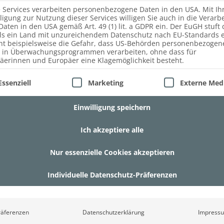
e Services verarbeiten personenbezogene Daten in den USA. Mit Ih
lligung zur Nutzung dieser Services willigen Sie auch in die Verarb
Daten in den USA gemäß Art. 49 (1) lit. a GDPR ein. Der EuGH stuft 
ls ein Land mit unzureichendem Datenschutz nach EU-Standards e
ht beispielsweise die Gefahr, dass US-Behörden personenbezogen
 in Überwachungsprogrammen verarbeiten, ohne dass für
äerinnen und Europäer eine Klagemöglichkeit besteht.
lgt eine Liste der Service-Gruppen, für die eine Einwill
Essenziell
Marketing
Externe Med
Einwilligung speichern
Ich akzeptiere alle
Nur essenzielle Cookies akzeptieren
Individuelle Datenschutz-Präferenzen
räferenzen
Datenschutzerklärung
Impress