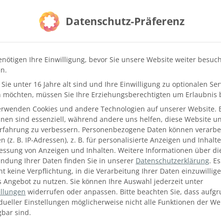
Datenschutz-Präferenz
enötigen Ihre Einwilligung, bevor Sie unsere Website weiter besuc
UNG IN DER FAUSTMANN MÖB
n.
Sie unter 16 Jahre alt sind und Ihre Einwilligung zu optionalen Ser
 möchten, müssen Sie Ihre Erziehungsberechtigten um Erlaubnis b
en wir großen Wert darauf,
detailliertes Wissen
und
Einbli
erwenden Cookies und andere Technologien auf unserer Website. 
 in der Faustmann Möbelmanufaktur maßgeschneiderte Möbe
hnen sind essenziell, während andere uns helfen, diese Website u
fern ein wichtiger Part der Ausbildung.
Erfahrung zu verbessern.
Personenbezogene Daten können verarbei
 (z. B. IP-Adressen), z. B. für personalisierte Anzeigen und Inhalt
leitung unserer Ausbilder
lernen die Lehrlinge die Pläne,
essung von Anzeigen und Inhalten.
Weitere Informationen über di
enau umzusetzen. Die Kenntnis von modernen Produktionspr
ndung Ihrer Daten finden Sie in unserer
Datenschutzerklärung
.
Es
dung in der Faustmann Möbelmanufaktur ab.
ht keine Verpflichtung, in die Verarbeitung Ihrer Daten einzuwillig
s Angebot zu nutzen.
Sie können Ihre Auswahl jederzeit unter
ellungen
widerrufen oder anpassen.
Bitte beachten Sie, dass aufg
idueller Einstellungen möglicherweise nicht alle Funktionen der We
gbar sind.