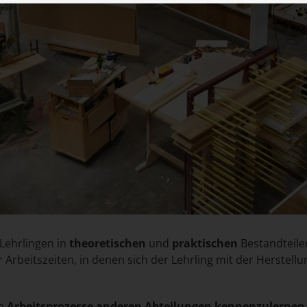
Lehrlingen in
theoretischen
und
praktischen
Bestandteilen
r Arbeitszeiten, in denen sich der Lehrling mit der Herste
ie
Arbeitsprozesse anderen Abteilungen kennenzulernen