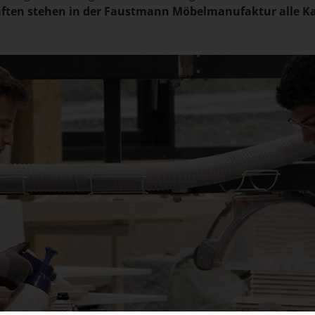
ften stehen in der Faustmann Möbelmanufaktur alle Kar