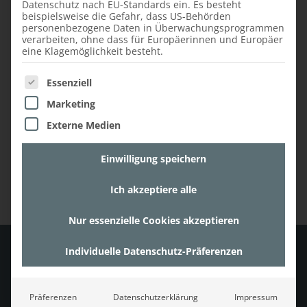
Datenschutz nach EU-Standards ein. Es besteht
GREINBACH
beispielsweise die Gefahr, dass US-Behörden
personenbezogene Daten in Überwachungsprogrammen
verarbeiten, ohne dass für Europäerinnen und Europäer
„Zusammenhalt als wichtiger
eine Klagemöglichkeit besteht.
Punkt zum Erfolg“
Es folgt eine Liste der Service-Gruppen, für die ein
Essenziell
Marketing
MEHR
Externe Medien
Einwilligung speichern
Ich akzeptiere alle
Nur essenzielle Cookies akzeptieren
Individuelle Datenschutz-Präferenzen
Faustmann Möbelmanufaktur GmbH
Schnellerviertel 6
Präferenzen
Datenschutzerklärung
Impressum
8250 Rohrbach an der Lafnitz