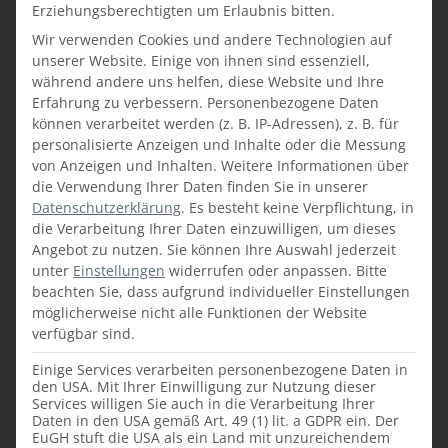
Erziehungsberechtigten um Erlaubnis bitten.
Wir verwenden Cookies und andere Technologien auf
unserer Website. Einige von ihnen sind essenziell,
während andere uns helfen, diese Website und Ihre
Erfahrung zu verbessern.
Personenbezogene Daten
können verarbeitet werden (z. B. IP-Adressen), z. B. für
personalisierte Anzeigen und Inhalte oder die Messung
von Anzeigen und Inhalten.
Weitere Informationen über
die Verwendung Ihrer Daten finden Sie in unserer
Datenschutzerklärung
.
Es besteht keine Verpflichtung, in
die Verarbeitung Ihrer Daten einzuwilligen, um dieses
Angebot zu nutzen.
Sie können Ihre Auswahl jederzeit
unter
Einstellungen
widerrufen oder anpassen.
Bitte
beachten Sie, dass aufgrund individueller Einstellungen
möglicherweise nicht alle Funktionen der Website
13. Juli 2023,
Insights
,
verfügbar sind.
Medienberichte
Einige Services verarbeiten personenbezogene Daten in
LEHRLINGSAUSFLUG –
den USA. Mit Ihrer Einwilligung zur Nutzung dieser
Services willigen Sie auch in die Verarbeitung Ihrer
GOKARTFAHREN IM PS
Daten in den USA gemäß Art. 49 (1) lit. a GDPR ein. Der
RACING CENTER IN
EuGH stuft die USA als ein Land mit unzureichendem