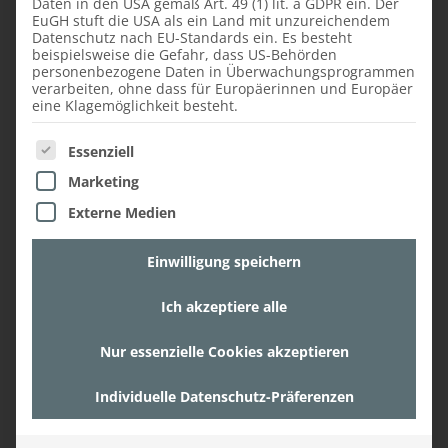
Daten in den USA gemäß Art. 49 (1) lit. a GDPR ein. Der
EuGH stuft die USA als ein Land mit unzureichendem
Datenschutz nach EU-Standards ein. Es besteht
beispielsweise die Gefahr, dass US-Behörden
personenbezogene Daten in Überwachungsprogrammen
verarbeiten, ohne dass für Europäerinnen und Europäer
eine Klagemöglichkeit besteht.
25. März 2025,
Es folgt eine Liste der Service-Gruppen, für die ein
LEHRLING TISCHLER:IN
Essenziell
Marketing
Wir suchen Lehrlinge für die
Externe Medien
Tischlerei Deine Aufgaben:
Herstellung von individuellen
Einwilligung speichern
Möbelstücken Bearbeitung von
Holz und Holzwerkstoffen
Ich akzeptiere alle
Arbeiten mit Maschinen und
Werkzeugen Unsere
Nur essenzielle Cookies akzeptieren
Erwartungen: positiver
Individuelle Datenschutz-Präferenzen
Pflichtschulabschluss Freude
und Interesse an der Arbeit mit
Holz und der Holzbearbeitung