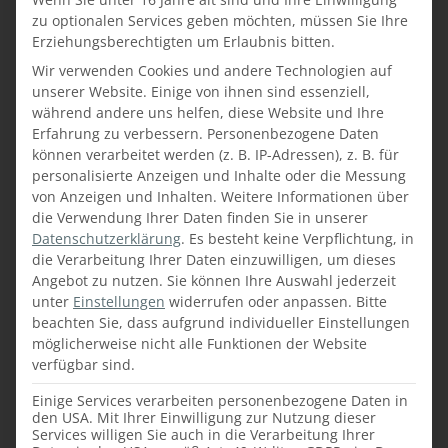
Projektablauf in
zu optionalen Services geben möchten, müssen Sie Ihre
Eigenverantwortung mit dem
Erziehungsberechtigten um Erlaubnis bitten.
Bestreben nach der
Wir verwenden Cookies und andere Technologien auf
bestmöglichen Qualität Unsere
unserer Website. Einige von ihnen sind essenziell,
Anforderungen:
während andere uns helfen, diese Website und Ihre
Abgeschlossene
Erfahrung zu verbessern.
Personenbezogene Daten
Berufsausbildung als
können verarbeitet werden (z. B. IP-Adressen), z. B. für
personalisierte Anzeigen und Inhalte oder die Messung
Tischler:in oder
von Anzeigen und Inhalten.
Weitere Informationen über
Tischlereitechniker:in
die Verwendung Ihrer Daten finden Sie in unserer
Facheinschlägige
Datenschutzerklärung
.
Es besteht keine Verpflichtung, in
Berufserfahrung in der
die Verarbeitung Ihrer Daten einzuwilligen, um dieses
Tischlerbranche – speziell
Angebot zu nutzen.
Sie können Ihre Auswahl jederzeit
Montage Eigenverantwortung
unter
Einstellungen
widerrufen oder anpassen.
Bitte
und Genauigkeit
beachten Sie, dass aufgrund individueller Einstellungen
möglicherweise nicht alle Funktionen der Website
Selbstständige und
verfügbar sind.
strukturierte Arbeitsweise […]
Einige Services verarbeiten personenbezogene Daten in
den USA. Mit Ihrer Einwilligung zur Nutzung dieser
Services willigen Sie auch in die Verarbeitung Ihrer
MEHR