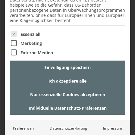
Montage
beispielsweise die Gefahr, dass US-Behörden
personenbezogene Daten in Überwachungsprogrammen
Die Einrichtungsberater der
Faustmann
verarbeiten, ohne dass für Europäerinnen und Europäer
Studios
werden für die Planung bei Ihnen
eine Klagemöglichkeit besteht.
zuhause vorbeikommen und Naturmaße
Es folgt eine Liste der Service-Gruppen, für die ein
nehmen. Dabei werden auch
Essenziell
Unregelmäßigkeiten bei schiefen Wänden
Marketing
berücksichtigt und in die weitere
Externe Medien
Küchenplanung aufgenommen. Geschulte
Mitarbeiter erkennen bei Besichtigungen vor
Einwilligung speichern
Ort sofort, welche Gegebenheiten in die
Planung mitaufgenommen werden müssen
Ich akzeptiere alle
und welche Besonderheiten der Raum
mitbringt.
Nur essenzielle Cookies akzeptieren
Bei der Montage der Küche können Sie sich
Individuelle Datenschutz-Präferenzen
sicher sein, dass die Arbeiten von geschulten
und ausgebildeten Mitarbeitern
durchgeführt werden. Sollten vor Ort noch
Präferenzen
Datenschutzerklärung
Impressum
Anpassungen erfolgen müssen, kann dies