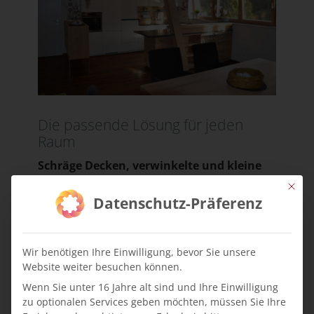
Die passende Lösung für jeden
Raum
Schräge Decken, verwinkelte und kleine
Räume
können die Küchenplanung
Mit die
erheblich erschweren. Wenn Sie die Planung
Datenschutz-Präferenz
und Ausführung bei einem Faustmann
Studio beauftragen, können Sie sich sicher
sein, dass die neue Küche passgenau und
Wir benötigen Ihre Einwilligung, bevor Sie unsere
maßgeschneidert zu den individuellen
Website weiter besuchen können.
Anforderungen passt. Außerdem können Sie
Wenn Sie unter 16 Jahre alt sind und Ihre Einwilligung
sich darauf verlassen, dass für kleine Räume
zu optionalen Services geben möchten, müssen Sie Ihre