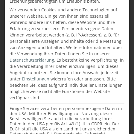
individuelle
Stauraumlösungen
gefertigt
Erziehungsberechtigten um Erlaubnis bitten.
werden, damit der vorhandene Platz
Wir verwenden Cookies und andere Technologien auf
durchdacht ausgenützt wird.
unserer Website. Einige von ihnen sind essenziell,
während andere uns helfen, diese Website und Ihre
Erfahrung zu verbessern.
Personenbezogene Daten
können verarbeitet werden (z. B. IP-Adressen), z. B. für
personalisierte Anzeigen und Inhalte oder die Messung
von Anzeigen und Inhalten.
Weitere Informationen über
die Verwendung Ihrer Daten finden Sie in unserer
Datenschutzerklärung
.
Es besteht keine Verpflichtung, in
die Verarbeitung Ihrer Daten einzuwilligen, um dieses
Angebot zu nutzen.
Sie können Ihre Auswahl jederzeit
unter
Einstellungen
widerrufen oder anpassen.
Bitte
beachten Sie, dass aufgrund individueller Einstellungen
möglicherweise nicht alle Funktionen der Website
verfügbar sind.
Einige Services verarbeiten personenbezogene Daten in
den USA. Mit Ihrer Einwilligung zur Nutzung dieser
Services willigen Sie auch in die Verarbeitung Ihrer
Daten in den USA gemäß Art. 49 (1) lit. a GDPR ein. Der
Hohe Qualität bei der Planung und
EuGH stuft die USA als ein Land mit unzureichendem
Datenschutz nach EU-Standards ein. Es besteht