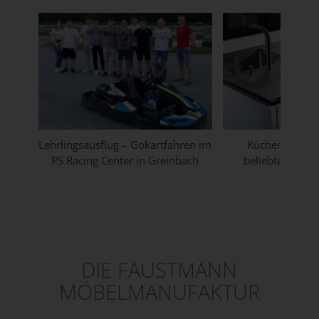
Lehrlingsausflug – Gokartfahren im
Küchenarbeitsp
PS Racing Center in Greinbach
beliebtesten Ma
Überbl
DIE FAUSTMANN
MÖBELMANUFAKTUR