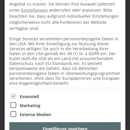
Angebot zu nutzen.
Sie können Ihre Auswahl jederzeit
unter
Einstellungen
widerrufen oder anpassen.
Bitte
beachten Sie, dass aufgrund individueller Einstellungen
möglicherweise nicht alle Funktionen der Website
verfügbar sind.
Einige Services verarbeiten personenbezogene Daten in
PFLEGEHINWEISE FÜR
den USA. Mit Ihrer Einwilligung zur Nutzung dieser
Services willigen Sie auch in die Verarbeitung Ihrer
FICHTENHOLZ
Daten in den USA gemäß Art. 49 (1) lit. a GDPR ein. Der
EuGH stuft die USA als ein Land mit unzureichendem
Datenschutz nach EU-Standards ein. Es besteht
Wenn
Fichtenholz im Außenbereich
beispielsweise die Gefahr, dass US-Behörden
personenbezogene Daten in Überwachungsprogrammen
verwendet wird, muss es mit
verarbeiten, ohne dass für Europäerinnen und Europäer
Holzschutzmittel vorbehandelt werden, da
eine Klagemöglichkeit besteht.
es anfällig für Parasitenbefall ist und es nicht
ausreichend witterungsbeständig ist. Ohne
Es folgt eine Liste der Service-Gruppen, für die ein
Essenziell
entsprechenden Schutz würde das
Marketing
Fichtenholz innerhalb kürzester Zeit von
Externe Medien
Insekten und Pilzen befallen werden, die das
Holz zerstören. Im Außenbereich sollte
Einwilligung speichern
Fichtenholz so verbaut werden, dass es