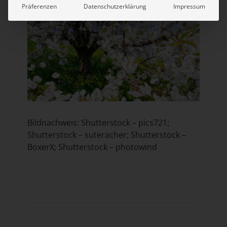
Präferenzen
Datenschutzerklärung
Impressum
Bildnachweis: Shutterstock – pics721;
Shutterstock – suteracher; Shutterstock –
BoxerX; Shutterstock – photowind