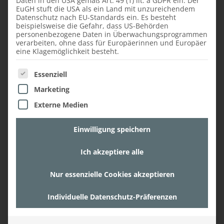
Daten in den USA gemäß Art. 49 (1) lit. a GDPR ein. Der
Durch
Polieren
erhält die Oberfläche des
EuGH stuft die USA als ein Land mit unzureichendem
edlen Holzes einen
seidigen Glanz.
Gläser
Datenschutz nach EU-Standards ein. Es besteht
können auf Kirschbaumholzmöbeln
beispielsweise die Gefahr, dass US-Behörden
personenbezogene Daten in Überwachungsprogrammen
Wasserflecken
hinterlassen, die sich nur
verarbeiten, ohne dass für Europäerinnen und Europäer
schwer oder gar nicht entfernen lassen,
eine Klagemöglichkeit besteht.
deshalb sollten stets
Untersetzer
verwendet
Es folgt eine Liste der Service-Gruppen, für die ein
werden.
Essenziell
Marketing
Das Kirschbaumholz ist unbestritten ein
Externe Medien
edles Holz, dessen rötliche Färbung am
besten bei exklusiven Möbelstücken, als
Einwilligung speichern
Parkett oder in Form von eingearbeiteten
Elementen bei dekorativen Gegenständen
Ich akzeptiere alle
zur Geltung kommt. Wer seine Möbel und
Accessoires aus Kirschbaumholz regelmäßig
Nur essenzielle Cookies akzeptieren
pflegt hat über viele Jahre Freude an ihnen.
Individuelle Datenschutz-Präferenzen