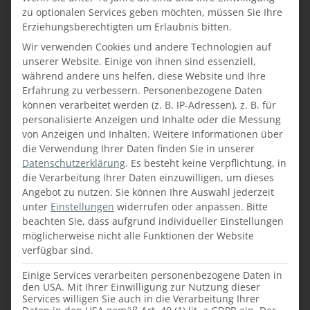
zu optionalen Services geben möchten, müssen Sie Ihre
Erziehungsberechtigten um Erlaubnis bitten.
Wir verwenden Cookies und andere Technologien auf
PFLEGEHINWEISE FÜR
unserer Website. Einige von ihnen sind essenziell,
während andere uns helfen, diese Website und Ihre
KIRSCHBAUMHOLZ
Erfahrung zu verbessern.
Personenbezogene Daten
können verarbeitet werden (z. B. IP-Adressen), z. B. für
Möbel aus Kirschbaumholz, die
personalisierte Anzeigen und Inhalte oder die Messung
entsprechend gepflegt werden, erhalten mit
von Anzeigen und Inhalten.
Weitere Informationen über
die Verwendung Ihrer Daten finden Sie in unserer
den Jahren
mehr „Tiefe“
und wirken sehr
Datenschutzerklärung
.
Es besteht keine Verpflichtung, in
wertvoll
. Durch die Anwendung von
Wachs
die Verarbeitung Ihrer Daten einzuwilligen, um dieses
oder
Öl
wird das Holz gepflegt – die
Angebot zu nutzen.
Sie können Ihre Auswahl jederzeit
Möbelstücke behalten nahezu
unbegrenzt
unter
Einstellungen
widerrufen oder anpassen.
Bitte
ihre Schönheit
. Kirschbaumholz lässt sich
beachten Sie, dass aufgrund individueller Einstellungen
sehr gut bearbeiten, allerdings neigt das
möglicherweise nicht alle Funktionen der Website
Holz bei Metallkontakt, wie zum Beispiel mit
verfügbar sind.
ungeeigneten Schrauben oder Nägeln, zu
Einige Services verarbeiten personenbezogene Daten in
Verfärbungen.
den USA. Mit Ihrer Einwilligung zur Nutzung dieser
Services willigen Sie auch in die Verarbeitung Ihrer