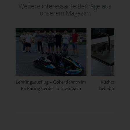
Weitere interessante Beiträge aus
unserem Magazin:
Lehrlingsausflug – Gokartfahren im
Küchenarbeitsp
PS Racing Center in Greinbach
beliebtesten Ma
Überbl